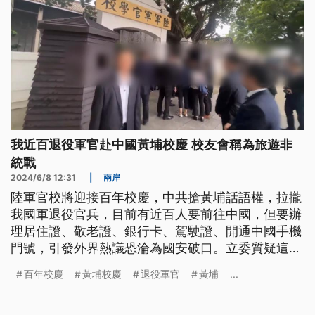
我近百退役軍官赴中國黃埔校慶 校友會稱為旅遊非
統戰
2024/6/8 12:31
|
兩岸
陸軍官校將迎接百年校慶，中共搶黃埔話語權，拉攏
我國軍退役官兵，目前有近百人要前往中國，但要辦
理居住證、敬老證、銀行卡、駕駛證、開通中國手機
門號，引發外界熱議恐淪為國安破口。立委質疑這些
退役官兵背棄軍中同袍，陸軍官校專修班校友會否認
百年校慶
黃埔校慶
退役軍官
黃埔
...
接受中共統戰，堅稱是自行申請辦理活動。