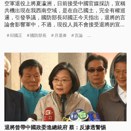
空軍退役上將夏瀛洲，日前接受中國官媒採訪，宣稱
共機出現在我西南空域，是在自己國土，完全有權巡
邏，引發爭議，國防部長邱國正今天指出，退將的言
論會影響軍中，不過，現役人員不會接受退將的宣
教。民進黨立委王美惠等人將著手修正《兩岸人民關
邱國正
國防部長
月退俸
言論
...
係條例》，針對退將不實言論，出賣國家主權，可剝
奪其月退俸或是最重罰1000萬元。
退將曾帶中國政委進總統府 蔡：反滲透警惕