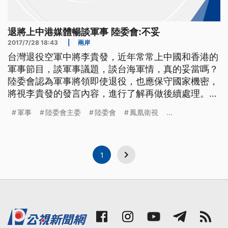
退將上中港媒體暢談軍事 陸委會:不妥
2017/7/28 18:43
|
兩岸
台灣退役空軍中將李貴發，近年常常上中國和香港的
軍事節目，談軍事議題，談台海軍情，真的妥當嗎？
陸委會認為軍事將領即使退役，也應保守國家機密，
將視李貴發的發言內容，進行了解再做後續處理。
退役將領赴陸參加活動常引發爭議，在更有退將上中
軍事
陸委會主委
陸委會
鳳凰衛視
...
港媒體暢談軍事，前空軍副司令李貴發日前出席鳳凰
衛視軍事節目"軍情觀察室"，近年也在中國頻頻發
言。 ==退役中將 李貴發 (翻攝鳳凰衛視)== 因為中
國大陸
1