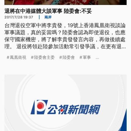
退將在中港媒體大談軍事 陸委會:不妥
2017/7/28 19:37
|
兩岸
台灣退役空軍中將李貴發，19號上香港鳳凰衛視談論
軍事議題，真的妥當嗎？陸委會認為即使退役，也應
保守國家機密，將了解李貴發發言內容，再做後續處
理。 退役將領赴陸參加活動常引發爭議，在更有退
將上中港媒體暢談軍事，前空軍副司令李貴發日前出
鳳凰衛視
陸委會主委
陸委會
軍事
...
席鳳凰衛視軍事節目"軍情觀察室"，近年也在中國頻
頻發言。 ==退役中將 李貴發 (翻攝鳳凰衛視)== 因
為中國大陸 他發展的中長距的火箭 精準度已經