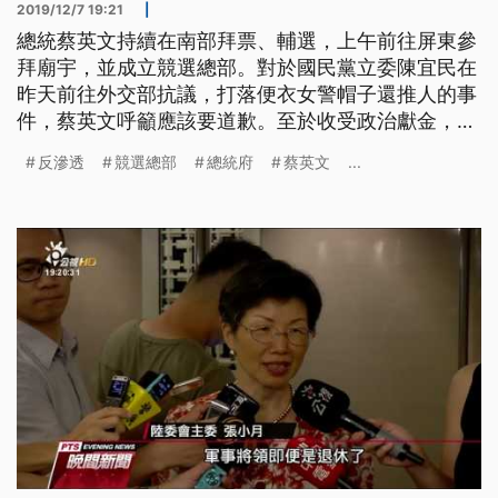
2019/12/7 19:21
|
總統蔡英文持續在南部拜票、輔選，上午前往屏東參
拜廟宇，並成立競選總部。對於國民黨立委陳宜民在
昨天前往外交部抗議，打落便衣女警帽子還推人的事
件，蔡英文呼籲應該要道歉。至於收受政治獻金，而
被判刑的退將羅文山，被發現曾帶領中國政協委員進
反滲透
競選總部
總統府
蔡英文
...
入總統府，蔡英文表示，會作為反滲透警惕。 先到
六堆忠義祠參拜，再成立屏東聯合競選總部，總統蔡
英文一連兩天在南部拜票輔選，但聽到立委陳宜民6
日到外交部抗議，撥掉便衣女警的帽