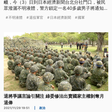
衊，今（3）日到日本經濟新聞台北分社門口，被民
眾潑灑不明液體，警方鎖定一名40多歲男子將通知到
案說明。駐日代表處今日赴日經報社遞文書，對未經
不明液體
退役軍官
日本經濟新聞
國軍
確診查證的訊息表達遺憾，並要求站在台灣立場，平
衡報導。針對近年共諜案大多是退役軍官被中共吸
收，高階退將認為，問題在於國家認同不明確，恐怕
導致未戰先降，需要對部隊進行武裝思想。
退將爭議言論引關注 綠委修法出賣國家主權剝奪月
退俸
2021/11/29 19:51
|
政治