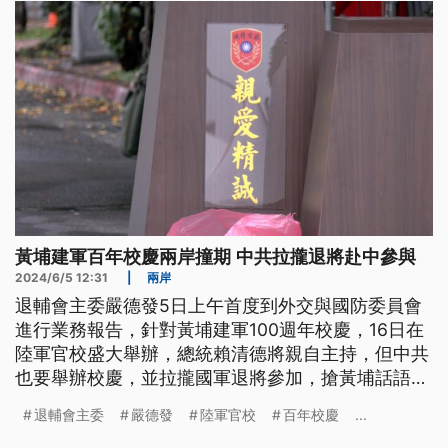
黃埔建軍百年校慶兩岸撞期 中共拉攏退將赴中參與
2024/6/5 12:31
|
兩岸
退輔會主委嚴德發5日上午首度到外交與國防委員會
進行業務報告，針對黃埔建軍100週年校慶，16日在
陸軍官校盛大舉辦，總統賴清德將親自主持，但中共
也要舉辦校慶，並拉攏國軍退將參加，搶黃埔話語
權。嚴德發表示，經過宣導後，退伍軍人社團去大陸
退輔會主委
嚴德發
陸軍官校
百年校慶
...
不超過百人，且鳳山的陸軍官校才是正統，預估會有