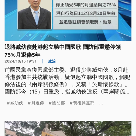
退將臧幼俠赴港起立聽中國國歌 國防部重懲停領
75%月退俸5年
2024/10/15 19:31
|
政治
前國民黨黃復興黨部主委、退役少將臧幼俠，8月赴
香港參加中共統戰活動，疑似起立聽中國國歌，觸犯
修法後的《兩岸關係條例》，又稱「吳斯懷條款」。
國防部今（15）日重懲，指臧幼俠違反《兩岸關係條
例》，將停領5年的75%月退俸，並追繳註銷勳獎
臧幼俠
月退俸
國防部
黃復興黨部
...
章。臧幼俠透過律師發聲明，否認聽中國國歌，將提
起救濟。