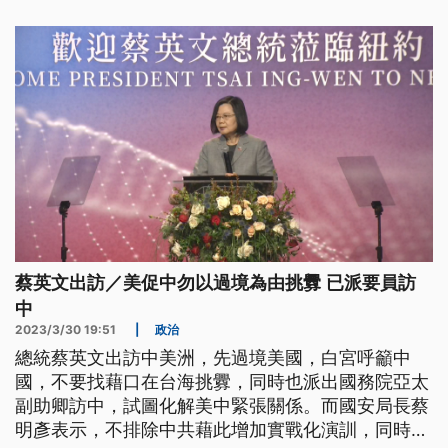
超過萬人到場慶祝。
蔡英文出訪／美促中勿以過境為由挑釁 已派要員訪
中
2023/3/30 19:51
|
政治
總統蔡英文出訪中美洲，先過境美國，白宮呼籲中
國，不要找藉口在台海挑釁，同時也派出國務院亞太
副助卿訪中，試圖化解美中緊張關係。而國安局長蔡
明彥表示，不排除中共藉此增加實戰化演訓，同時也