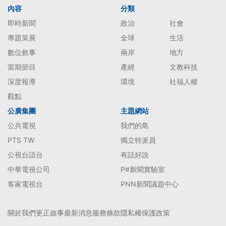
內容
分類
即時新聞
政治
社會
專題策展
全球
生活
數位敘事
兩岸
地方
當期節目
產經
文教科技
深度報導
環境
社福人權
觀點
公廣集團
主題網站
公共電視
我們的島
PTS TW
獨立特派員
公視台語台
有話好說
中華電視公司
P#新聞實驗室
客家電視台
PNN新聞議題中心
關於我們
更正啟事
最新消息
服務條款
隱私權保護政策