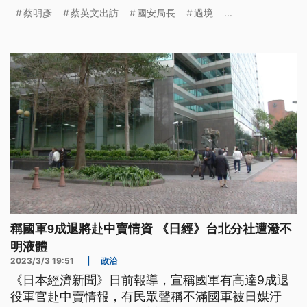
證實中國有動員僑界還有和統會幫派分子，以一天
蔡明彥
蔡英文出訪
國安局長
過境
...
200美金的方式，在蔡總統訪美期間進行陳抗。
稱國軍9成退將赴中賣情資 《日經》台北分社遭潑不
明液體
2023/3/3 19:51
|
政治
《日本經濟新聞》日前報導，宣稱國軍有高達9成退
役軍官赴中賣情報，有民眾聲稱不滿國軍被日媒汙