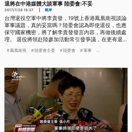
退將在中港媒體大談軍事 陸委會:不妥
2017/7/28 19:37
|
兩岸
台灣退役空軍中將李貴發，19號上香港鳳凰衛視談論
軍事議題，真的妥當嗎？陸委會認為即使退役，也應
保守國家機密，將了解李貴發發言內容，再做後續處
理。 退役將領赴陸參加活動常引發爭議，在更有退
將上中港媒體暢談軍事，前空軍副司令李貴發日前出
鳳凰衛視
陸委會主委
陸委會
軍事
...
席鳳凰衛視軍事節目"軍情觀察室"，近年也在中國頻
頻發言。 ==退役中將 李貴發 (翻攝鳳凰衛視)== 因
為中國大陸 他發展的中長距的火箭 精準度已經