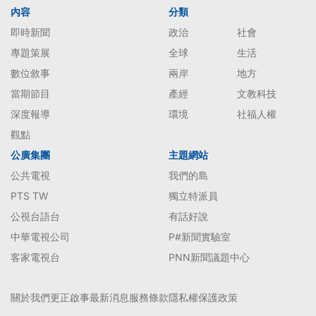
內容
分類
即時新聞
政治
社會
專題策展
全球
生活
數位敘事
兩岸
地方
當期節目
產經
文教科技
深度報導
環境
社福人權
觀點
公廣集團
主題網站
公共電視
我們的島
PTS TW
獨立特派員
公視台語台
有話好說
中華電視公司
P#新聞實驗室
客家電視台
PNN新聞議題中心
關於我們
更正啟事
最新消息
服務條款
隱私權保護政策