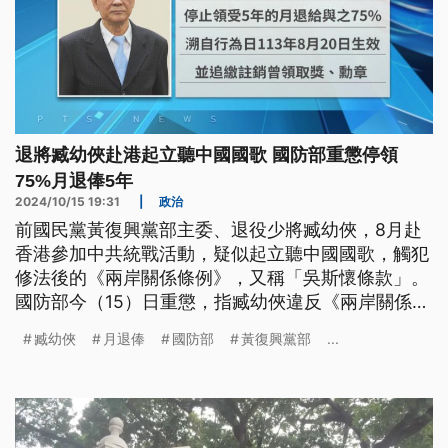
退將臧幼俠赴港起立聽中國國歌 國防部重懲停領
75%月退俸5年
2024/10/15 19:31
|
政治
前國民黨黃復興黨部主委、退役少將臧幼俠，8月赴
香港參加中共統戰活動，疑似起立聽中國國歌，觸犯
修法後的《兩岸關係條例》，又稱「吳斯懷條款」。
國防部今（15）日重懲，指臧幼俠違反《兩岸關係條
例》，將停領5年的75%月退俸，並追繳註銷勳獎
臧幼俠
月退俸
國防部
黃復興黨部
...
章。臧幼俠透過律師發聲明，否認聽中國國歌，將提
起救濟。