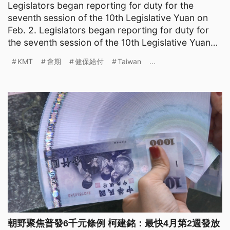
Legislators began reporting for duty for the
seventh session of the 10th Legislative Yuan on
Feb. 2. Legislators began reporting for duty for
the seventh session of the 10th Legislative Yuan
on Feb. 1
KMT
會期
健保給付
Taiwan
...
朝野聚焦普發6千元條例 柯建銘：最快4月第2週發放