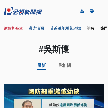
總預算審查
漢光演習
苦茶油苯駢芘超標
即時
熱門
#吳斯懷
最新
最相關