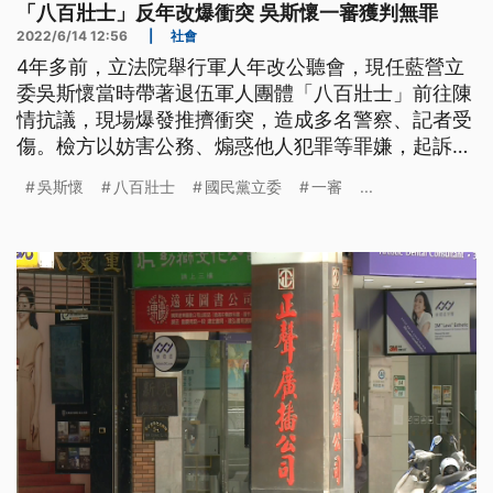
「八百壯士」反年改爆衝突 吳斯懷一審獲判無罪
2022/6/14 12:56
|
社會
4年多前，立法院舉行軍人年改公聽會，現任藍營立
委吳斯懷當時帶著退伍軍人團體「八百壯士」前往陳
情抗議，現場爆發推擠衝突，造成多名警察、記者受
傷。檢方以妨害公務、煽惑他人犯罪等罪嫌，起訴吳
斯懷等多名成員。台北地院今天宣判，其中吳斯懷一
吳斯懷
八百壯士
國民黨立委
一審
...
審獲判無罪，他則感謝司法公正判決。