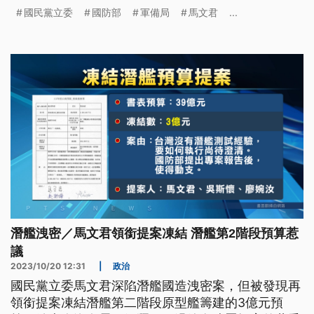
定，2禮拜內完成報告。（這條新聞標題、前言是臺
國民黨立委
國防部
軍備局
馬文君
...
語文。）
潛艦洩密／馬文君領銜提案凍結 潛艦第2階段預算惹
議
2023/10/20 12:31
|
政治
國民黨立委馬文君深陷潛艦國造洩密案，但被發現再
領銜提案凍結潛艦第二階段原型艦籌建的3億元預