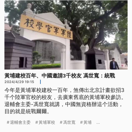
黃埔建校百年、中國邀請3千校友 馮世寬：統戰
2024/4/29 19:15
|
今年是黃埔軍校建校一百年，煞傳出北京計畫欲招3
千个陸軍官校的校友，去廣東舊底的黃埔軍校參訪。
退輔會主委-馮世寬就講，中國無資格辦這个活動，
目的就是統戰爾爾。
退輔會主委
黃埔軍校
馮世寬
黃埔
...