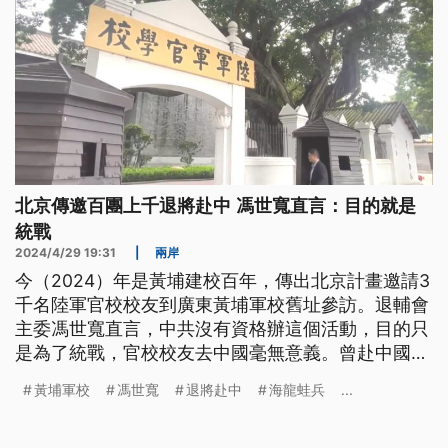
北京傳邀百團上千退將赴中 馮世寬直言：目的就是
統戰
2024/4/29 19:31
|
兩岸
今（2024）年是黃埔建校百年，傳出北京計畫邀請3
千名陸軍官校校友到廣東黃埔軍校舊址參訪。退輔會
主委馮世寬直言，中共沒有資格辦這個活動，目的只
是為了統戰，官校校友去中國毫無意義。曾赴中國聽
習近平演講的陸軍退將吳斯懷則表態，會參加高雄鳳
黃埔軍校
馮世寬
退將赴中
海龍蛙兵
...
山陸軍官校的活動，不會參加對岸舉辦的。