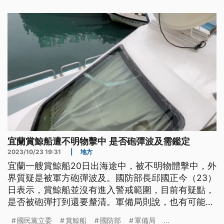
宜蘭賞鯨船遭不明物擊中 是否砲彈波及需鑑定
2023/10/23 19:31
|
地方
宜蘭一艘賞鯨船20日出海途中，被不明物體擊中，外
界質疑是被軍方砲彈波及。國防部長邱國正今（23）
日表示，賞鯨船並沒有進入警戒範圍，目前有疑點，
是否被砲彈打到還要釐清。軍備局則說，也有可能是
被漂流木打到，目前已經將證據交由第三方單位鑑
國民黨立委
賞鯨船
國防部
軍備局
...