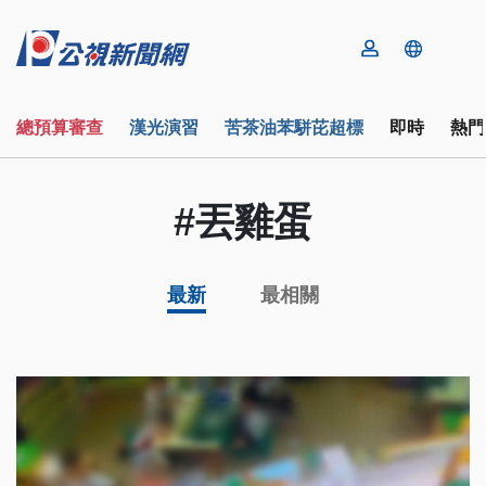
總預算審查
漢光演習
苦茶油苯駢芘超標
即時
熱門
#丟雞蛋
最新
最相關