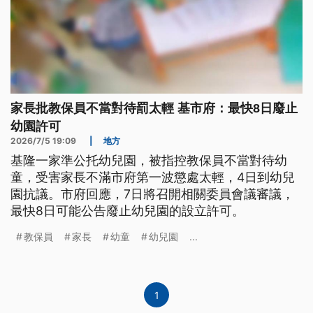
家長批教保員不當對待罰太輕 基市府：最快8日廢止
幼園許可
2026/7/5 19:09
|
地方
基隆一家準公托幼兒園，被指控教保員不當對待幼
童，受害家長不滿市府第一波懲處太輕，4日到幼兒
園抗議。市府回應，7日將召開相關委員會議審議，
最快8日可能公告廢止幼兒園的設立許可。
教保員
家長
幼童
幼兒園
...
1