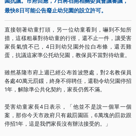
園抗議。市府回應，7日將召開相關委員會議審議，
最快8日可能公告廢止幼兒園的設立許可。
直接朝著幼童打頭，另一位幼童看到，嚇到不知所
措，這樣粗暴對待幼童的行徑，還不止一件，讓受害
家長氣憤不已，4日到幼兒園外拉白布條，還丟雞
蛋，抗議這家準公托幼兒園，教保員不當對待幼童。
雖然基隆市府上週已經公布首波懲處，對2名教保員
各處40萬元罰鍰，終身不得聘任，還勒令幼兒園停招
1年，解除準公共化契約，家長仍舊不滿。
受害幼童家長4日表示，「他並不是說一個單一個
案，那你今天市政府只有裁罰園區，6萬塊的罰款跟
停招1年，這是我們家長沒有辦法接受的。」