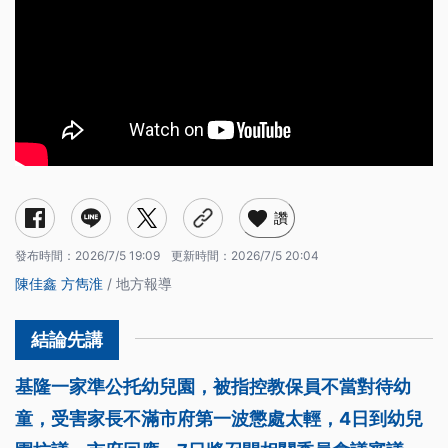
讚
發布時間：
2026/7/5 19:09
更新時間：
2026/7/5 20:04
陳佳鑫
方雋淮
/ 地方報導
基隆一家準公托幼兒園，被指控教保員不當對待幼
童，受害家長不滿市府第一波懲處太輕，4日到幼兒