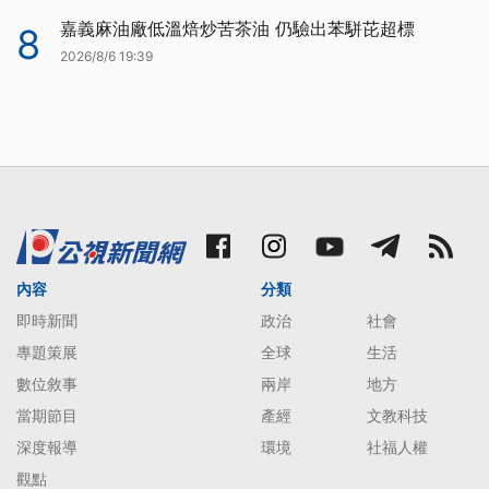
嘉義麻油廠低溫焙炒苦茶油 仍驗出苯駢芘超標
8
2026/8/6 19:39
內容
分類
即時新聞
政治
社會
專題策展
全球
生活
數位敘事
兩岸
地方
當期節目
產經
文教科技
深度報導
環境
社福人權
觀點