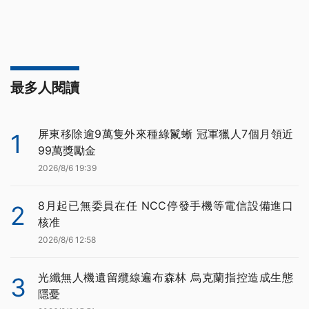
最多人閱讀
屏東移除逾9萬隻外來種綠鬣蜥 冠軍獵人7個月領近
1
99萬獎勵金
2026/8/6 19:39
8月起已無委員在任 NCC停發手機等電信設備進口
2
核准
2026/8/6 12:58
光纖無人機遺留纜線遍布森林 烏克蘭指控造成生態
3
隱憂