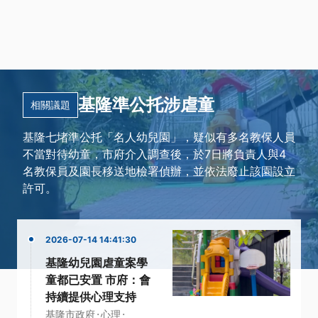
基隆準公托涉虐童
相關議題
基隆七堵準公托「名人幼兒園」，疑似有多名教保人員
不當對待幼童，市府介入調查後，於7日將負責人與4
名教保員及園長移送地檢署偵辦，並依法廢止該園設立
許可。
2026-07-14 14:41:30
基隆幼兒園虐童案學
童都已安置 市府：會
持續提供心理支持
·
·
基隆市政府
心理