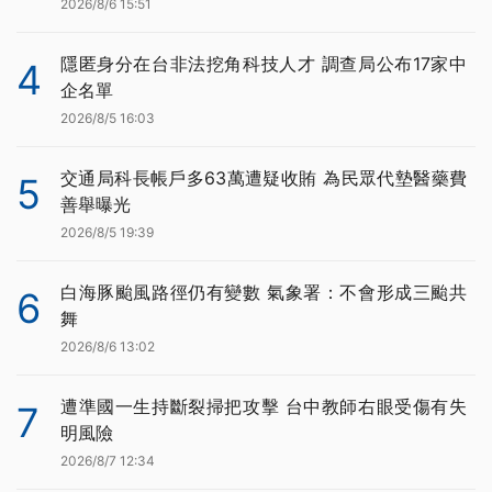
2026/8/6 15:51
隱匿身分在台非法挖角科技人才 調查局公布17家中
4
企名單
2026/8/5 16:03
交通局科長帳戶多63萬遭疑收賄 為民眾代墊醫藥費
5
善舉曝光
2026/8/5 19:39
白海豚颱風路徑仍有變數 氣象署：不會形成三颱共
6
舞
2026/8/6 13:02
遭準國一生持斷裂掃把攻擊 台中教師右眼受傷有失
7
明風險
2026/8/7 12:34