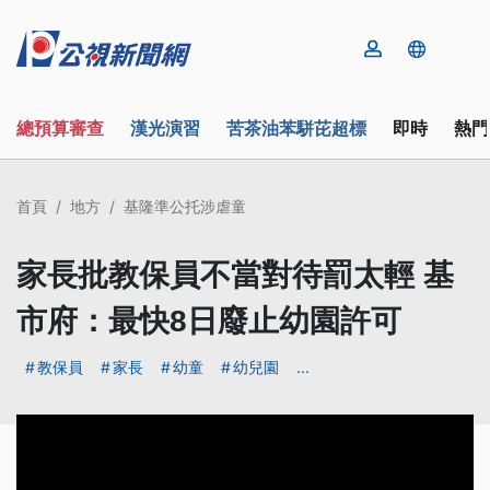
總預算審查
漢光演習
苦茶油苯駢芘超標
即時
熱門
首頁
地方
基隆準公托涉虐童
家長批教保員不當對待罰太輕 基
市府：最快8日廢止幼園許可
教保員
家長
幼童
幼兒園
...