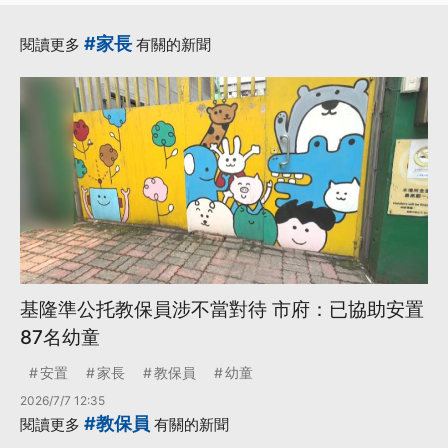
·
市府
#家長
閱讀更多
有關的新聞
基隆準公托教保員涉不當對待 市府：已協助安置
87名幼童
安置
家長
教保員
幼童
2026/7/7 12:35
#教保員
閱讀更多
有關的新聞