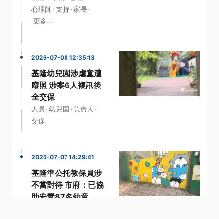
·
·
·
心理師
支持
家長
更多...
2026-07-08 12:35:13
基隆幼兒園涉虐童遭
廢照 涉案6人複訊後
全交保
·
·
·
人員
幼兒園
負責人
交保
2026-07-07 14:29:41
基隆準公托教保員涉
不當對待 市府：已協
助安置87名幼童
·
·
·
安置
家長
幼童
教保員