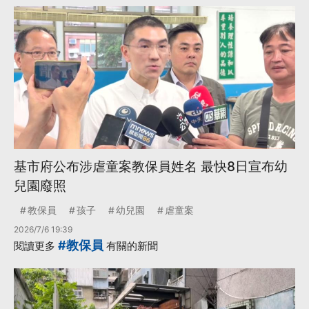
基市府公布涉虐童案教保員姓名 最快8日宣布幼
兒園廢照
教保員
孩子
幼兒園
虐童案
2026/7/6 19:39
#教保員
閱讀更多
有關的新聞