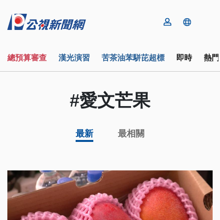
總預算審查
漢光演習
苦茶油苯駢芘超標
即時
熱門
#愛文芒果
最新
最相關