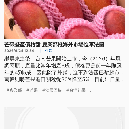
芒果盛產價格甜 農業部推海外市場進軍法國
2026/6/24 12:34
|
生活
繼屏東之後，台南芒果開始上市，今（2026）年風
調雨順，產量比常年增產3成，價格更是前一年颱風
年的4到5成，因此除了外銷，進軍到法國巴黎超市，
南韓則將芒果進口關稅從30%降至5%，目前出口量
超過1200公噸。
農業部
芒果
法國巴黎
台灣芒果
...