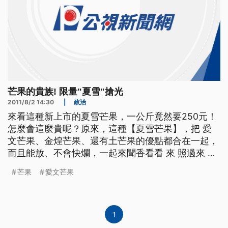
芒果的貴族! 限量"夏雪"搶光
2011/8/2 14:30
|
政治
來看這種新上市的夏雪芒果，一公斤竟然要250元！
怎麼會這麼貴呢？原來，這種【夏雪芒果】，把 愛
文芒果、金煌芒果、還有土芒果的優點都合在一起，
而且能放、不會快爛，一起來聞香看看 來 照過來 這
一顆就是新品種的芒果 叫"夏雪"芒果 有著光亮色澤
芒果
愛文芒果
金黃色的皮包裹 橢圓長長的一顆 這裡頭的果肉呢 NS
一刀切開來 這汁都沾在刀面上 側面來看 皮薄薄的 一
整顆黃色的果肉很紮實 快趕
1