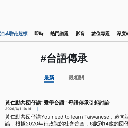
油苯駢芘超標
即時
熱門議題
影音
數位專題
深度
#台語傳承
最新
最相關
黃仁勳共囡仔講"愛學台語" 母語傳承引起討論
2026/6/1 19:14
|
黃仁勳共囡仔講You need to learn Taiwane
論，根據2020年行政院的社會普查，6歲到14歲的囡仔