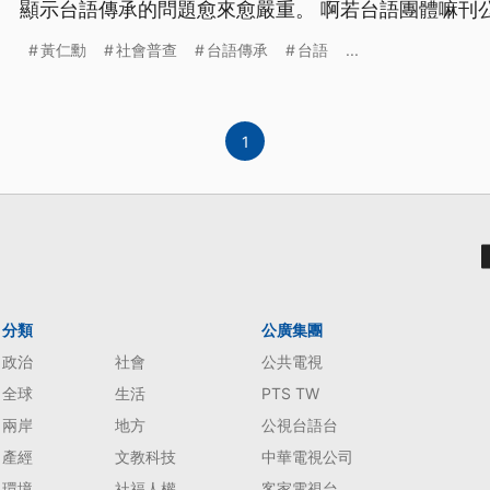
顯示台語傳承的問題愈來愈嚴重。 啊若台語團體嘛刊
注意著台語傳承的問題，學者建議，台語傳承愛對家
黃仁勳
社會普查
台語傳承
台語
...
言政策會失禮，處理臺灣社會過去的語言創傷；啊若
1
分類
公廣集團
政治
社會
公共電視
全球
生活
PTS TW
兩岸
地方
公視台語台
產經
文教科技
中華電視公司
環境
社福人權
客家電視台