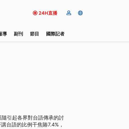
24H直播
報導
副刊
節目
國際記者
se，這句話隨引起各界對台語傳承的討
講台語的比例干焦賰7.4%，