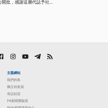
公開批，感謝這層代誌予社會
庭開始做，嘛呼籲政府替過去語
政府官員，嘛愛佇公共場合
主題網站
我們的島
獨立特派員
有話好說
P#新聞實驗室
PNN新聞議題中心