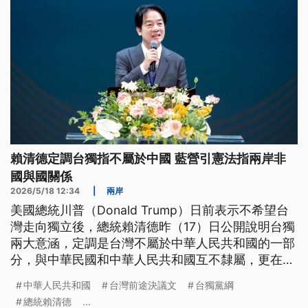
賴清德定調台獨指不屬於中國 藍營引憲法指兩岸非
國與國關係
2026/5/18 12:34
|
兩岸
美國總統川普（Donald Trump）日前表示不希望台
灣走向獨立後，總統賴清德昨（17）日公開說明台獨
兩大意涵，定調是台灣不屬於中華人民共和國的一部
分，與中華民國和中華人民共和國互不隸屬，更在社
群平台強調，捍衛中華民國現狀，沒有台獨問題。不
中華人民共和國
台灣前途決議文
台獨黨綱
過這讓國民黨批評總統賴清德用中華民國偷渡台獨，
總統賴清德
...