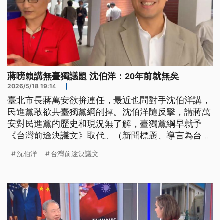
蔣嗙賴講無臺獨議題 沈伯洋：20年前就無矣
2026/5/18 19:14
|
臺北市長蔣萬安欲拚連任，最近也問對手沈伯洋講，
民進黨敢欲共臺獨黨綱刣掉。沈伯洋隨反擊，講蔣萬
安對民進黨的歷史和現況無了解，臺獨黨綱早就予
《台灣前途決議文》取代。（新聞標題、導言為台語
文）
沈伯洋
台灣前途決議文