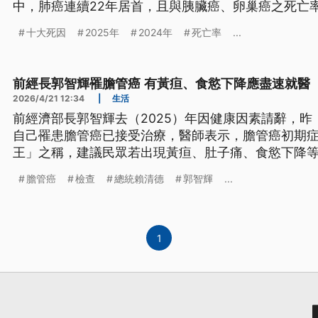
中，肺癌連續22年居首，且與胰臟癌、卵巢癌之死亡
十大死因
2025年
2024年
死亡率
...
前經長郭智輝罹膽管癌 有黃疸、食慾下降應盡速就醫
2026/4/21 12:34
|
生活
前經濟部長郭智輝去（2025）年因健康因素請辭，昨
自己罹患膽管癌已接受治療，醫師表示，膽管癌初期
王」之稱，建議民眾若出現黃疸、肚子痛、食慾下降
膽管癌
檢查
總統賴清德
郭智輝
...
1