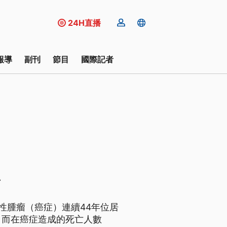
24H直播
報導
副刊
節目
國際記者
亡
惡性腫瘤（癌症）連續44年位居
。而在癌症造成的死亡人數