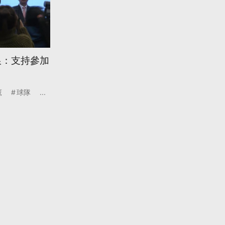
銀：支持參加
鷹
球隊
...