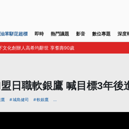
油苯駢芘超標
即時
熱門議題
影音
數位專題
深度
下文化創辦人高希均辭世 享耆壽90歲
盟日職軟銀鷹 喊目標3年後
銀鷹
城島健司
軟銀鷹
...