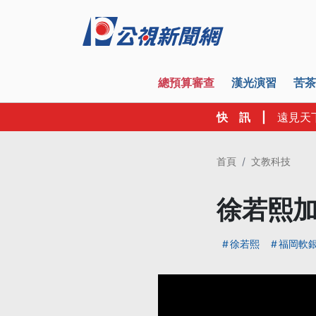
總預算審查
漢光演習
苦茶
快 訊
|
遠見天
首頁
文教科技
徐若熙加
徐若熙
福岡軟