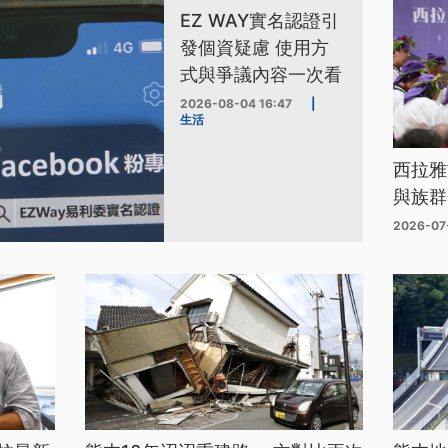
EZ WAY實名認證引
發個資疑慮 使用方
式與爭議內容一次看
2026-08-04 16:47
|
生活
西拉雅
與族群
2026-07