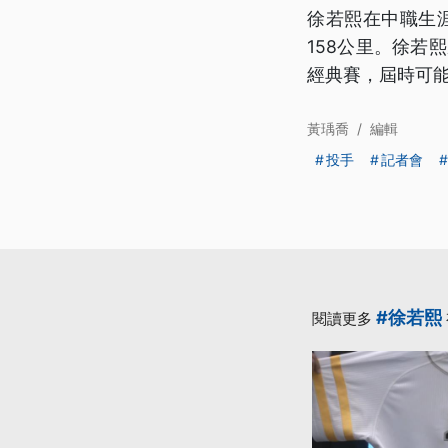
徐若熙在中職生涯
158公里。徐若
經典賽，屆時可
黃瑀喬
/
編輯
投手
記者會
#徐若熙
閱讀更多