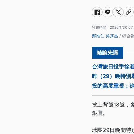
發布時間：
2026/1/30 07
鄭惟仁
吳其昌
/ 綜合
台灣旅日投手徐
昨（29）晚特
投的高度重視；
披上背號18號
銀鷹。
球團29日晚間