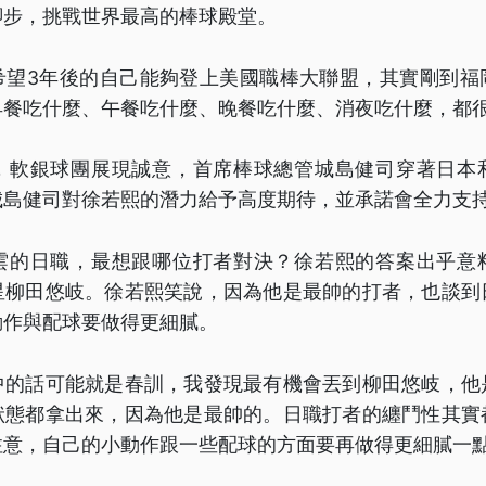
腳步，挑戰世界最高的棒球殿堂。
希望3年後的自己能夠登上美國職棒大聯盟，其實剛到福
早餐吃什麼、午餐吃什麼、晚餐吃什麼、消夜吃什麼，都
，軟銀球團展現誠意，首席棒球總管城島健司穿著日本
城島健司對徐若熙的潛力給予高度期待，並承諾會全力支
雲的日職，最想跟哪位打者對決？徐若熙的答案出乎意
星柳田悠岐。徐若熙笑說，因為他是最帥的打者，也談到
動作與配球要做得更細膩。
中的話可能就是春訓，我發現最有機會丟到柳田悠岐，他
狀態都拿出來，因為他是最帥的。日職打者的纏鬥性其實
注意，自己的小動作跟一些配球的方面要再做得更細膩一