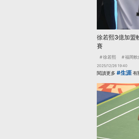
徐若熙3億加盟
賽
徐若熙
福岡軟
2025/12/26 19:40
#生涯
閱讀更多
有