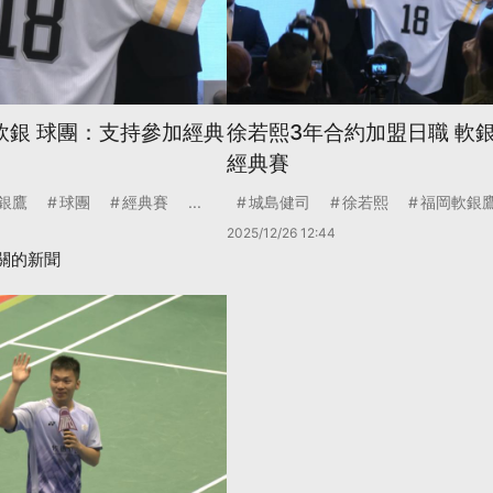
軟銀 球團：支持參加經典
徐若熙3年合約加盟日職 軟
經典賽
銀鷹
球團
經典賽
...
城島健司
徐若熙
福岡軟銀
2025/12/26 12:44
關的新聞