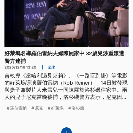
好萊塢名導羅伯雷納夫婦陳屍家中 32歲兒涉重嫌遭
警方逮捕
2025/12/16 13:20
|
全球
曾執導《當哈利遇見莎莉》、《一路玩到掛》等電影
的好萊塢導演羅伯雷納（Rob Reiner），14日被發現
與妻子兼製片人米雪兒一同陳屍於洛杉磯住家中。兩
人的兒子尼克當晚被捕，洛杉磯警方表示，尼克因涉
嫌謀殺被拘留且不得保釋，目前仍不清楚其殺人動
羅伯雷納
尼克
好萊塢
洛杉磯
機。路透引述知情人士說法指出，尼克疑似曾在事發
前一晚的派對上與父母發生爭執。
1