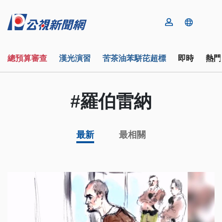
總預算審查
漢光演習
苦茶油苯駢芘超標
即時
熱門
#羅伯雷納
最新
最相關