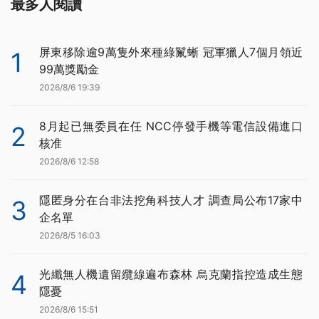
最多人閱讀
屏東移除逾9萬隻外來種綠鬣蜥 冠軍獵人7個月領近
1
99萬獎勵金
2026/8/6 19:39
8月起已無委員在任 NCC停發手機等電信設備進口
2
核准
2026/8/6 12:58
隱匿身分在台非法挖角科技人才 調查局公布17家中
3
企名單
2026/8/5 16:03
光纖無人機遺留纜線遍布森林 烏克蘭指控造成生態
4
隱憂
2026/8/6 15:51