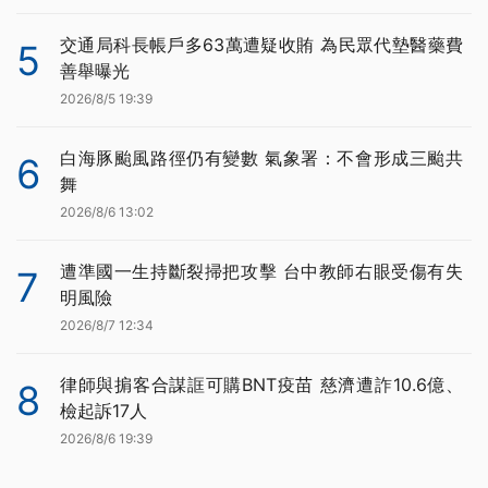
交通局科長帳戶多63萬遭疑收賄 為民眾代墊醫藥費
5
善舉曝光
2026/8/5 19:39
白海豚颱風路徑仍有變數 氣象署：不會形成三颱共
6
舞
2026/8/6 13:02
遭準國一生持斷裂掃把攻擊 台中教師右眼受傷有失
7
明風險
2026/8/7 12:34
律師與掮客合謀誆可購BNT疫苗 慈濟遭詐10.6億、
8
檢起訴17人
2026/8/6 19:39