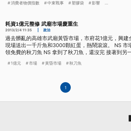
消費者物價指數
中東戰事
塑膠袋
影響
...
耗資1億元整修 武廟市場慶重生
2013/2/4 11:35
|
政治
過去髒亂的高雄市武廟黃昏市場，市府花1億元，興建
現場送出一千斤魚和3000顆紅蛋，熱鬧滾滾。 NS 市場前，大家排成長長一條 等著
領免費的秋刀魚 NS 拿到了秋刀魚，還沒完 接著到另一
年年有餘，還有吉利的紅蛋 甚至還有限量五月天抱枕
1億元
市場
黃昏市場
秋刀魚
有錢 這一些都是慶祝高雄武廟市場重生的禮物 ==逛
1