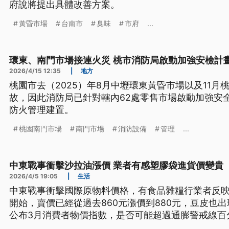
府說將提出具體改善方案。
黃昏市場
台南市
臭味
市府
...
環東、南門市場接連火災 桃市消防局啟動加強安檢計
2026/4/15 12:35
|
地方
桃園市去（2025）年8月中壢環東黃昏市場以及11
故，因此消防局已針對轄內62處零售市場啟動加強安
防火管理建置。
桃園南門市場
南門市場
消防設備
管理
...
中東戰事衝擊沙拉油漲價 業者有感塑膠袋進貨價變貴
2026/4/5 19:05
|
生活
中東戰事衝擊國際原物料價格，有食品雜糧行業者反映
開始，賣價已經從過去860元漲價到880元，豆皮也
公布3月消費者物價指數，是否可能超過通膨警戒線百
還沒浮現。