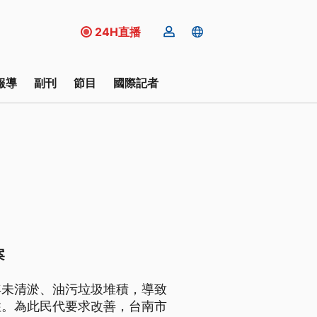
24H直播
報導
副刊
節目
國際記者
案
年未清淤、油污垃圾堆積，導致
住。為此民代要求改善，台南市