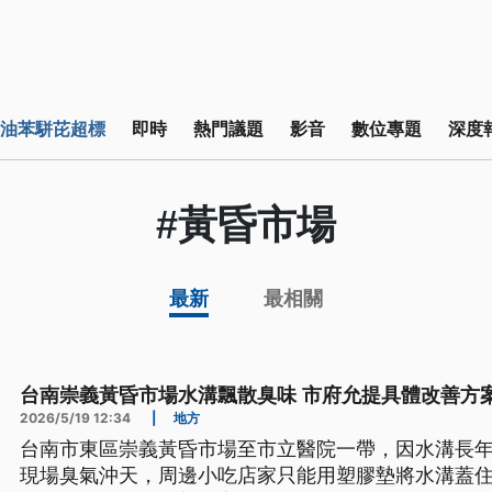
油苯駢芘超標
即時
熱門議題
影音
數位專題
深度
#黃昏市場
最新
最相關
台南崇義黃昏市場水溝飄散臭味 市府允提具體改善方
2026/5/19 12:34
|
地方
台南市東區崇義黃昏市場至市立醫院一帶，因水溝長
現場臭氣沖天，周邊小吃店家只能用塑膠墊將水溝蓋