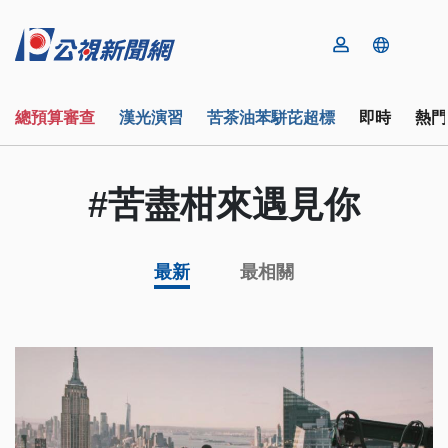
總預算審查
漢光演習
苦茶油苯駢芘超標
即時
熱門
#苦盡柑來遇見你
最新
最相關