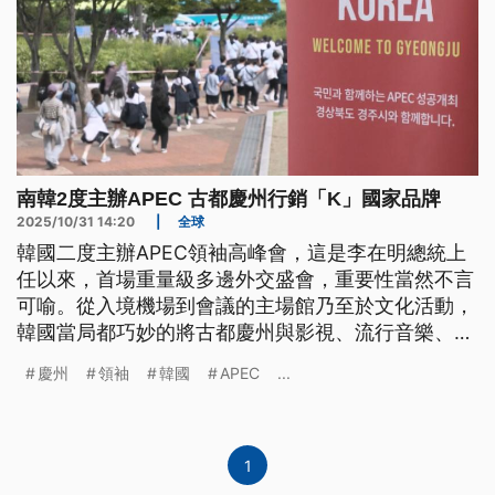
南韓2度主辦APEC 古都慶州行銷「K」國家品牌
2025/10/31 14:20
|
全球
韓國二度主辦APEC領袖高峰會，這是李在明總統上
任以來，首場重量級多邊外交盛會，重要性當然不言
可喻。從入境機場到會議的主場館乃至於文化活動，
韓國當局都巧妙的將古都慶州與影視、流行音樂、科
技、美食等元素融合，一鼓作氣把英文字母K所代表
慶州
領袖
韓國
APEC
...
的「韓式」國家品牌，做到極大化的發揮。
1