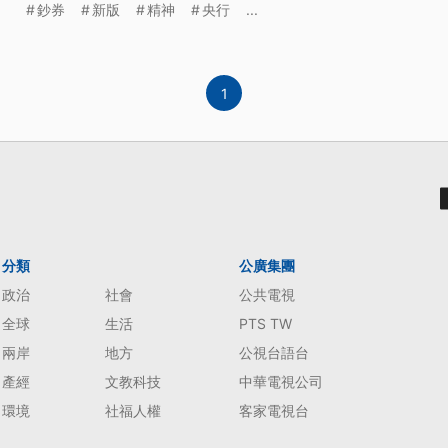
鈔券
新版
精神
央行
...
1
分類
公廣集團
政治
社會
公共電視
全球
生活
PTS TW
兩岸
地方
公視台語台
產經
文教科技
中華電視公司
環境
社福人權
客家電視台