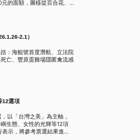
000元的面額，圖樣從百合花、
網路流傳多張宣稱新版新台幣鈔
.26-2.1）
包括：海鯤號首度潛航、立法院
毒死亡、豐原蛋雞場隱匿禽流感
。
12選項
選，以「台灣之美」為主軸，
嶼生態、女性的光輝等12項
行表示，將參考票選結果進行
新版鈔券。