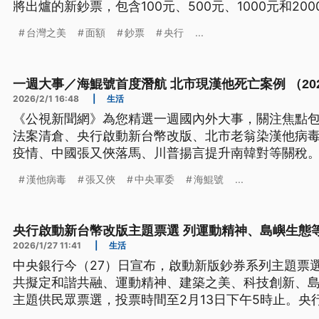
將出爐的新鈔票，包含100元、500元、1000元和2
向日葵、台灣黑熊到台灣藍鵲都有。央行表示，目前
台灣之美
面額
鈔票
央行
...
票圖樣，都不是央行發布，特此澄清。
一週大事／海鯤號首度潛航 北市現漢他死亡案例 （2026.1
2026/2/1 16:48
|
生活
《公視新聞網》為您精選一週國內外大事，關注焦點
法案清倉、央行啟動新台幣改版、北市老翁染漢他病
疫情、中國張又俠落馬、川普揚言提升南韓對等關稅
漢他病毒
張又俠
中央軍委
海鯤號
...
央行啟動新台幣改版主題票選 列運動精神、島嶼生態等
2026/1/27 11:41
|
生活
中央銀行今（27）日宣布，啟動新版鈔券系列主題票
共擬定和諧共融、運動精神、建築之美、科技創新、島
主題供民眾票選，投票時間至2月13日下午5時止。央
改版圖稿設計，預計將於主題擇定後的2年半正式發行