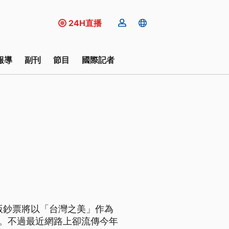
24H直播
報導
副刊
節目
國際記者
版鈔票將以「台灣之美」作為
版。不過最近網路上卻流傳今年