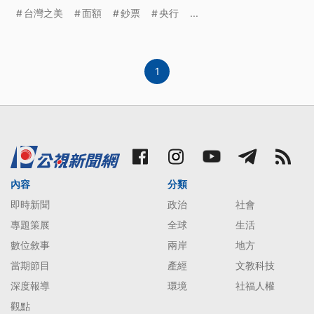
1000元和2000元的面額，圖樣從百合花、向日葵、
台灣之美
面額
鈔票
央行
...
台灣黑熊到台灣藍鵲都有。央行表示，目前網路流傳
多張宣稱新版新台幣鈔票圖樣，都不是央行發布，特
此澄清。
1
內容
分類
即時新聞
政治
社會
專題策展
全球
生活
數位敘事
兩岸
地方
當期節目
產經
文教科技
深度報導
環境
社福人權
觀點