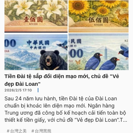
Tiền Đài tệ sắp đổi diện mạo mới, chủ đề "Vẻ
đẹp Đài Loan"
2026/2/5 17:10
|
Sau 24 năm lưu hành, tiền Đài tệ của Đài Loan
chuẩn bị khoác lên diện mạo mới. Ngân hàng
Trung ương đã công bố kế hoạch cải tiến toàn bộ
thiết kế tiền giấy, với chủ đề “Vẻ đẹp Đài Loan”.Tuy
nhiên, thờ
台灣之美
台灣黑熊