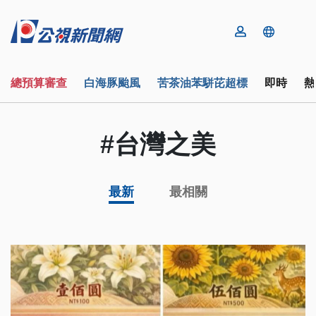
總預算審查
白海豚颱風
苦茶油苯駢芘超標
即時
熱
#台灣之美
最新
最相關