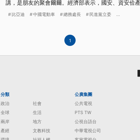
講，是朋友的聚會爾爾。經濟部表示，國安、資安佮
國品牌車用各種方式進入臺灣市場。（新聞標題、導
比亞迪
中國電動車
總務處長
民進黨立委
...
1
分類
公廣集團
政治
社會
公共電視
全球
生活
PTS TW
兩岸
地方
公視台語台
產經
文教科技
中華電視公司
環境
社福人權
客家電視台