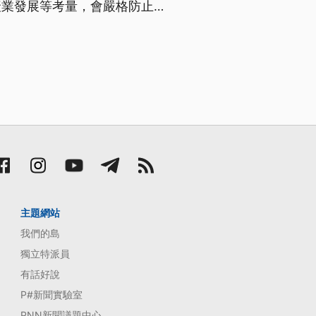
產業發展等考量，會嚴格防止中
言為台語文）
主題網站
我們的島
獨立特派員
有話好說
P#新聞實驗室
PNN新聞議題中心