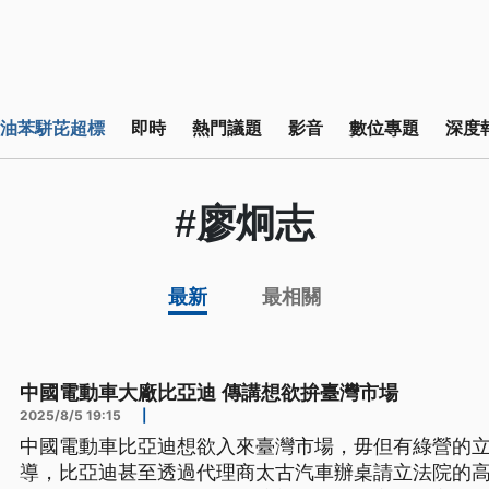
油苯駢芘超標
即時
熱門議題
影音
數位專題
深度
#廖炯志
最新
最相關
中國電動車大廠比亞迪 傳講想欲拚臺灣市場
2025/8/5 19:15
|
中國電動車比亞迪想欲入來臺灣市場，毋但有綠營的
導，比亞迪甚至透過代理商太古汽車辦桌請立法院的