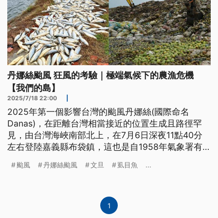
丹娜絲颱風 狂風的考驗｜極端氣候下的農漁危機
【我們的島】
2025/7/18 22:00
|
2025年第一個影響台灣的颱風丹娜絲(國際命名
Danas)，在距離台灣相當接近的位置生成且路徑罕
見，由台灣海峽南部北上，在7月6日深夜11點40分
左右登陸嘉義縣布袋鎮，這也是自1958年氣象署有
較完整颱風紀錄以來，第一次由嘉義登陸的颱風。
颱風
丹娜絲颱風
文旦
虱目魚
...
1