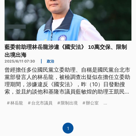
藍委前助理林岳龍涉違《國安法》 10萬交保、限制
出境出海
2025/6/11 07:30
|
政治
曾經擔任多位國民黨立委助理、自稱是國民黨台北市
黨部發言人的林岳龍，被檢調查出疑似在擔任立委助
理期間，涉嫌違反《國安法》，昨（10）日發動搜
索，並且約談他和基隆市議員藍敏煌的助理王凱民，
和曾任前總統陳水扁的幕僚郭文彬，今（11）日凌晨
林岳龍
台北市議員
限制出境
辦公室
...
1時許諭令林岳龍10萬元交保，並限制出境出海，另
外2人無保請回。
1