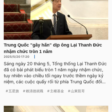
Trung Quốc "gây hấn" dịp ông Lại Thanh Đức
nhậm chức tròn 1 năm
2025/5/20 17:20
|
Sáng ngày 20 tháng 5, Tổng thống Lại Thanh Đức
đã có bài phát biểu tròn 1 năm ngày nhậm chức,
tuy nhiên vào chiều tối ngay trước thềm ngày kỷ
niệm, các cuộc quấy rối từ phía Trung Quốc đối
với Đài Loa
五星旗
賴清德就職
主權基金
山東凱哥