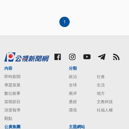
在澎湖西南海域出現30多艘的中國三無漁船，在中國
禁漁期大批現身拖網捕撈，侵害我漁民權益，海巡署
也派出台中艦趕赴巡戈。
1
內容
分類
即時新聞
政治
社會
專題策展
全球
生活
數位敘事
兩岸
地方
當期節目
產經
文教科技
深度報導
環境
社福人權
觀點
公廣集團
主題網站