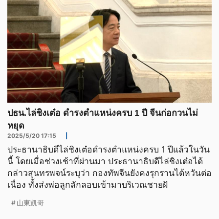
ปธน.ไล่ชิงเต๋อ ดำรงตำแหน่งครบ 1 ปี จีนก่อกวนไม่
หยุด
2025/5/20 17:15
|
ประธานาธิบดีไล่ชิงเต๋อดำรงตำแหน่งครบ 1 ปีแล้วในวัน
นี้ โดยเมื่อช่วงเช้าที่ผ่านมา ประธานาธิบดีไล่ชิงเต๋อได้
กล่าวสุนทรพจน์ระบุว่า กองทัพจีนยังคงรุกรานไต้หวันต่อ
เนื่อง ทั้งส่งพ่อลูกลักลอบเข้ามาบริเวณชายฝั
山東凱哥