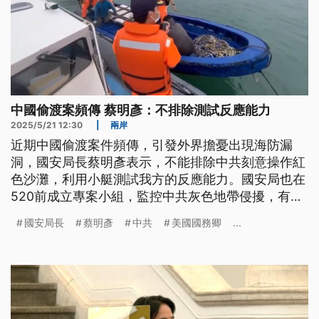
中國偷渡案頻傳 蔡明彥：不排除測試反應能力
2025/5/21 12:30
|
兩岸
近期中國偷渡案件頻傳，引發外界擔憂出現海防漏
洞，國安局長蔡明彥表示，不能排除中共刻意操作紅
色沙灘，利用小艇測試我方的反應能力。國安局也在
520前成立專案小組，監控中共灰色地帶侵擾，有掌
握異常狀況包括中共海警船進入金門周邊水域，還有
國安局長
蔡明彥
中共
美國國務卿
...
近30艘三無鐵殼船出沒在海峽中線以西。