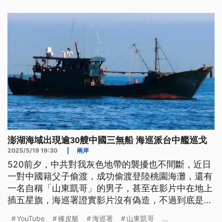
澎湖海域出現逾30艘中國三無船 海巡派台中艦巡戈
2025/5/19 19:30
|
兩岸
520前夕，中共對我灰色地帶的襲擾也不間斷，近日
一對中國籍父子偷渡，成功偷渡登陸桃園海灘，還有
一名自稱「山東凱哥」的男子，甚至在影片中在地上
插五星旗，海巡署證實影片沒有偽造，不過到底是真
的偷渡或是擺拍，仍有待檢調辦。而今（19）日上午
YouTube
橡皮艇
海巡署
山東凱哥
...