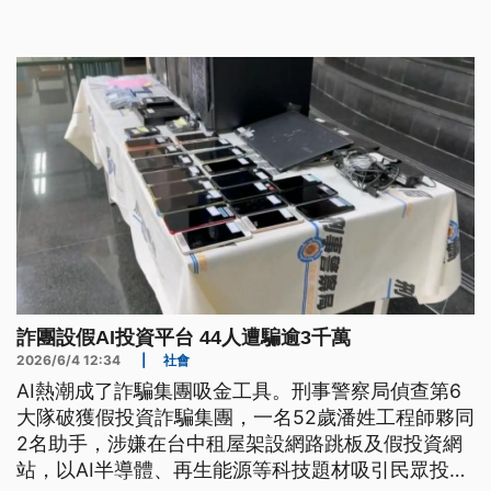
詐團設假AI投資平台 44人遭騙逾3千萬
2026/6/4 12:34
|
社會
AI熱潮成了詐騙集團吸金工具。刑事警察局偵查第6
大隊破獲假投資詐騙集團，一名52歲潘姓工程師夥同
2名助手，涉嫌在台中租屋架設網路跳板及假投資網
站，以AI半導體、再生能源等科技題材吸引民眾投入