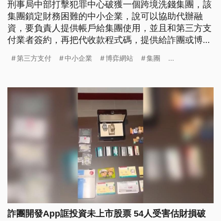
刑事局中部打擊犯罪中心破獲一個跨境洗錢集團，該
集團鎖定財務困難的中小企業，說可以協助代辦融
資，要負責人提供帳戶給集團使用，並且和第三方支
付業者簽約，再把代收款程式碼，提供給詐團或博弈
網站使用。初步統計去（2025）年4月至11月間，累
第三方支付
中小企業
博弈網站
集團
...
計洗錢金額超過25億元，警方去年底逮捕徐姓主嫌等
23人，依違反詐欺、洗錢等罪嫌送辦。
詐團開發App誆投資未上市股票 54人受害估財損破