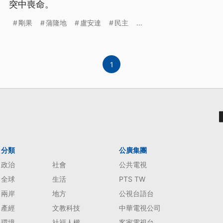
突中喪命。
剛果
蒲隆地
盧安達
民主
...
1
分類
公廣集團
政治
社會
公共電視
全球
生活
PTS TW
兩岸
地方
公視台語台
產經
文教科技
中華電視公司
環境
社福人權
客家電視台