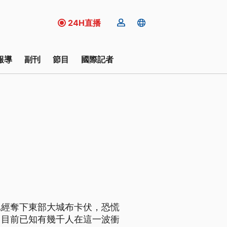
24H直播
報導
副刊
節目
國際記者
已經奪下東部大城布卡伏，恐慌
。目前已知有幾千人在這一波衝