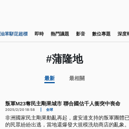
油苯駢芘超標
即時
熱門議題
影音
數位專題
深度
#蒲隆地
最新
最相關
叛軍M23奪民主剛果城市 聯合國估千人衝突中喪命
2025/2/20 18:58
|
全球
非洲國家民主剛果動亂再起，盧安達支持的叛軍團體
的民眾紛紛出逃，當地還爆發大規模洗劫商店的亂象