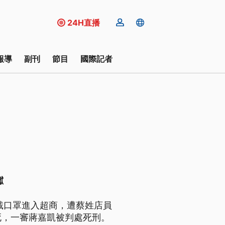
24H直播
報導
副刊
節目
國際記者
讞
戴口罩進入超商，遭蔡姓店員
死，一審蔣嘉凱被判處死刑。