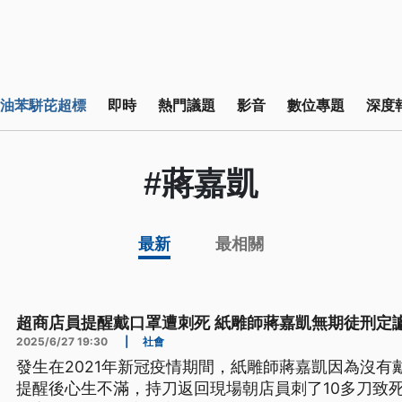
油苯駢芘超標
即時
熱門議題
影音
數位專題
深度
#蔣嘉凱
最新
最相關
超商店員提醒戴口罩遭刺死 紙雕師蔣嘉凱無期徒刑定
2025/6/27 19:30
|
社會
發生在2021年新冠疫情期間，紙雕師蔣嘉凱因為沒有
提醒後心生不滿，持刀返回現場朝店員刺了10多刀致