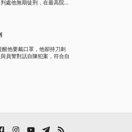
，判處他無期徒刑，在最高院駁
刑
提醒他要戴口罩，他卻持刀刺
並與員警對話自陳犯案，符合自