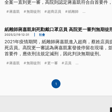
全案一直到更一審，高院則認定蔣嘉凱符合自首要件
回上訴後，全案無期徒刑定讞。
蔣嘉凱
無期徒刑
超商店員
紙雕師
...
紙雕師蔣嘉凱刺死勸戴口罩店員 高院更一審判無期徒
2025/2/19 12:31
|
社會
2021年疫情期間，紙雕師蔣嘉凱進入超商，蔡姓店員
死店員。高院更一審認為蔣嘉凱案發後停留在現場，
首要件，應依刑法規定減刑，因此判決無期徒刑。
蔣嘉凱
無期徒刑
更一審
店員
...
1