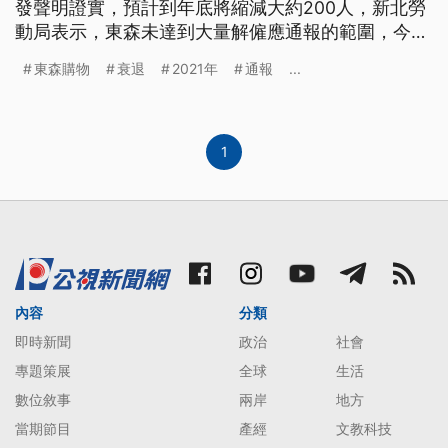
發聲明證實，預計到年底將縮減大約200人，新北勞
動局表示，東森未達到大量解僱應通報的範圍，今
（2024）年1月起統計到11已經陸續通報資遣111人。
東森購物
衰退
2021年
通報
...
1
內容
分類
即時新聞
政治
社會
專題策展
全球
生活
數位敘事
兩岸
地方
當期節目
產經
文教科技