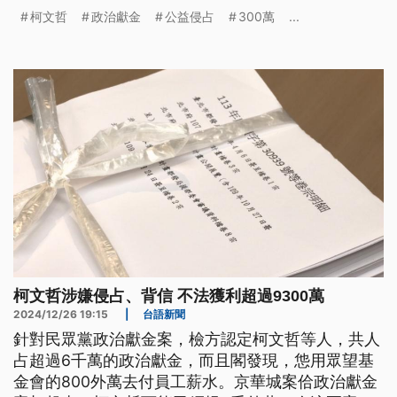
京華城案和政治獻金案，柯文哲被控不法獲利高達
柯文哲
政治獻金
公益侵占
300萬
...
9300多萬，如今檢方全向法院聲請追徵，2大案超過
140宗卷宗已經移送法院，目前正在開庭，將決定柯
文哲、應曉薇和沈慶京等5人是否繼續收押。
柯文哲涉嫌侵占、背信 不法獲利超過9300萬
2024/12/26 19:15
|
台語新聞
針對民眾黨政治獻金案，檢方認定柯文哲等人，共人
占超過6千萬的政治獻金，而且閣發現，怹用眾望基
金會的800外萬去付員工薪水。京華城案佮政治獻金