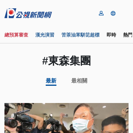
總預算審查
漢光演習
苦茶油苯駢芘超標
即時
熱門
#東森集團
最新
最相關