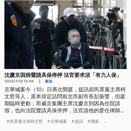
沈慶京因病聲請具保停押 法官要求須「有力人保」
2025/7/10 12:56
|
政治
京華城案今（10）日再次開庭，提訊前民眾黨主席柯
文哲等人，原本排定詰問前北市副市長彭振聲，但庭
期臨時更動；而威京集團主席沈慶京則因為住院請
假，也向法院聲請具保停押，法官請他的委任律師提
交保金額並且出具人保，必須是國內有資力的人，能
民眾黨主席柯文哲
京華城案
提訊
開庭
...
以保金數倍擔保，作為審酌參考。