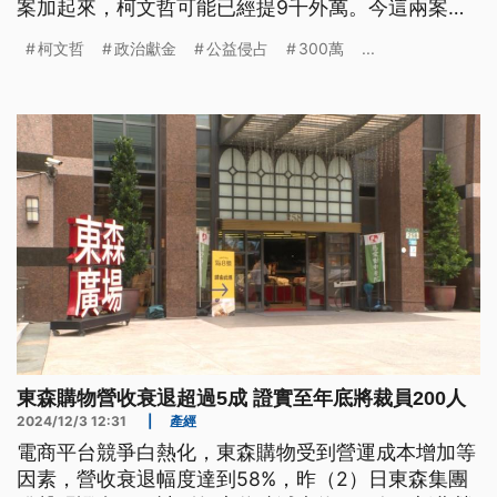
案加起來，柯文哲可能已經提9千外萬。今這兩案的
資料攏已經送法院，目前當咧開庭，會決定柯文哲、
柯文哲
政治獻金
公益侵占
300萬
...
應曉薇和沈慶京等5人，敢會繼續收押。（新聞標
題、導言為臺語文）
東森購物營收衰退超過5成 證實至年底將裁員200人
2024/12/3 12:31
|
產經
電商平台競爭白熱化，東森購物受到營運成本增加等
因素，營收衰退幅度達到58%，昨（2）日東森集團