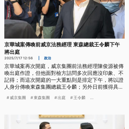
京華城案傳喚前威京法務經理 東森總裁王令麟下午
將出庭
2025/7/17 12:56
|
政治
京華城案再次開庭，威京集團前法務經理陳俊源被傳
喚出庭作證，但他面對檢方詰問多次回應沒印象、不
記得；而這次開庭的一大重點則是排定下午，將以證
人身分傳喚東森集團總裁王令麟；另外日前獲得具保
停押的威京集團主席沈慶京如果找不到2億書面人
威京集團
東森集團
出庭
王令麟
...
保，合議庭也裁定可以改以自提3億具保。