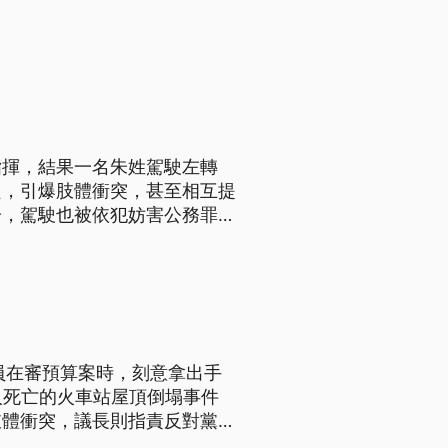
指揮，結果一名朱姓駕駛左轉
良，引爆肢體衝突，甚至相互提
分，駕駛也被依犯妨害公務罪
員在審預算案時，刻意拿出手
人死亡的火車站屋頂倒塌事件
肢體衝突，議長則指責反對黨試