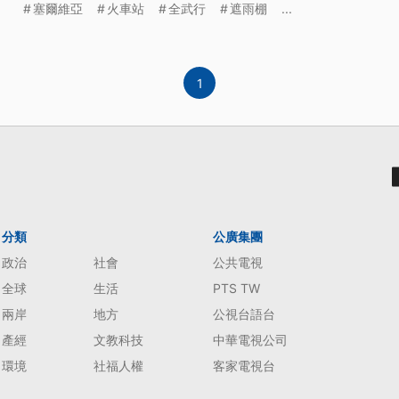
塞爾維亞
火車站
全武行
遮雨棚
...
1
分類
公廣集團
政治
社會
公共電視
全球
生活
PTS TW
兩岸
地方
公視台語台
產經
文教科技
中華電視公司
環境
社福人權
客家電視台