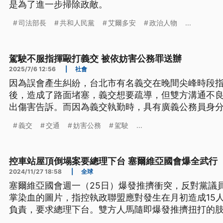
是為了進一步掃除政敵。
司法部長
共和人民黨
艾爾多安
政治人物
...
駕駛不服指揮毆打義交 被依妨害公務罪送辦
2025/7/6 12:56
|
社會
因為誤會產生糾紛，台北市有名義交在晚間尖峰時段
後，造成了路面堵塞，義交想要疏導，但雙方溝通不
出傷害告訴。而因為義交執勤時，具有廣義公務員身
嫌，移送偵辦。
義交
交通
妨害公務
駕駛
...
控車站屋頂倒塌案要總理下台 塞爾維亞國會爆全武行
2024/11/27 18:58
|
全球
塞爾維亞國會週一（25日）爆發推擠衝突，反對黨議
掌染血的圖片，指控執政聯盟應對發生在月初造成15
負責，要求總理下台。雙方人馬隨即爆發推擠扭打的
圖破壞國家穩定。