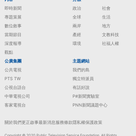
即時新聞
政治
社會
專題策展
全球
生活
數位敘事
兩岸
地方
當期節目
產經
文教科技
深度報導
環境
社福人權
觀點
公廣集團
主題網站
公共電視
我們的島
PTS TW
獨立特派員
公視台語台
有話好說
中華電視公司
P#新聞實驗室
客家電視台
PNN新聞議題中心
關於我們
更正啟事
最新消息
服務條款
隱私權保護政策
Copyright © 2020 Public Television Service Foundation. All Rights