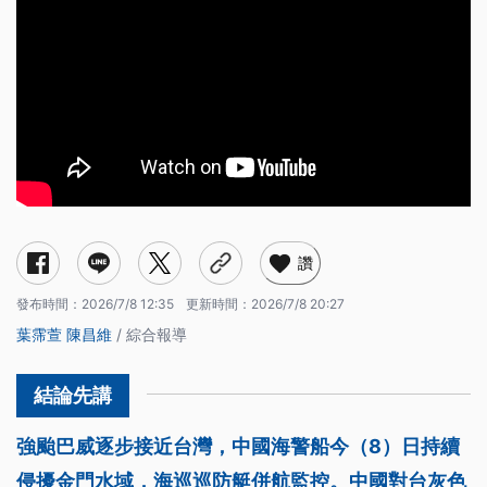
讚
發布時間：
2026/7/8 12:35
更新時間：
2026/7/8 20:27
葉霈萱
陳昌維
/ 綜合報導
強颱巴威逐步接近台灣，中國海警船今（8）日持續
侵擾金門水域，海巡巡防艇併航監控。中國對台灰色