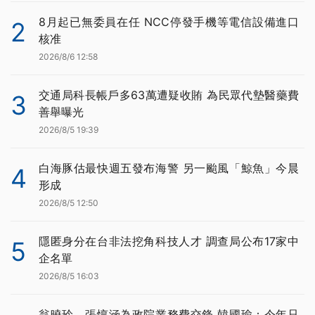
8月起已無委員在任 NCC停發手機等電信設備進口
2
核准
2026/8/6 12:58
交通局科長帳戶多63萬遭疑收賄 為民眾代墊醫藥費
3
善舉曝光
2026/8/5 19:39
白海豚估最快週五發布海警 另一颱風「鯨魚」今晨
4
形成
2026/8/5 12:50
隱匿身分在台非法挖角科技人才 調查局公布17家中
5
企名單
2026/8/5 16:03
翁曉玲、張惇涵為政院業務費交鋒 韓國瑜：今年只