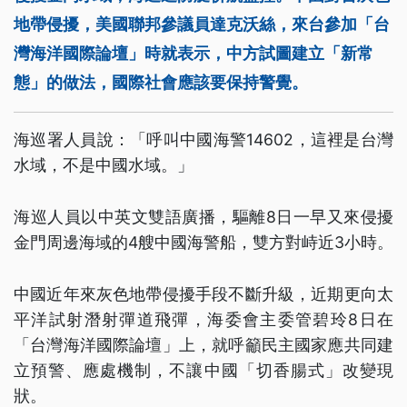
地帶侵擾，美國聯邦參議員達克沃絲，來台參加「台
灣海洋國際論壇」時就表示，中方試圖建立「新常
態」的做法，國際社會應該要保持警覺。
海巡署人員說：「呼叫中國海警14602，這裡是台灣
水域，不是中國水域。」
海巡人員以中英文雙語廣播，驅離8日一早又來侵擾
金門周邊海域的4艘中國海警船，雙方對峙近3小時。
中國近年來灰色地帶侵擾手段不斷升級，近期更向太
平洋試射潛射彈道飛彈，海委會主委管碧玲8日在
「台灣海洋國際論壇」上，就呼籲民主國家應共同建
立預警、應處機制，不讓中國「切香腸式」改變現
狀。