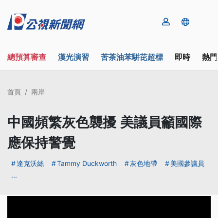
總預算審查
漢光演習
苦茶油苯駢芘超標
即時
熱門
首頁
兩岸
中國頻繁灰色襲擾 美議員籲國際
應保持警覺
達克沃絲
Tammy Duckworth
灰色地帶
美國參議員
...