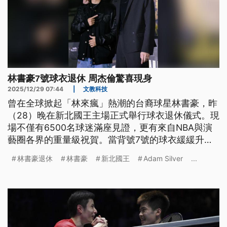
林書豪7號球衣退休 周杰倫驚喜現身
2025/12/29 07:44
|
文教科技
曾在全球掀起「林來瘋」熱潮的台裔球星林書豪，昨
（28）晚在新北國王主場正式舉行球衣退休儀式。現
場不僅有6500名球迷滿座見證，更有來自NBA與演
藝圈各界的重量級祝賀。當背號7號的球衣緩緩升
起，象徵著林書豪15年職業生涯正式劃下句點。
林書豪退休
林書豪
新北國王
Adam Silver
...