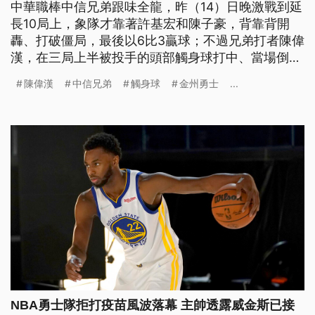
中華職棒中信兄弟跟味全龍，昨（14）日晚激戰到延
長10局上，象隊才靠著許基宏和陳子豪，背靠背開
轟、打破僵局，最後以6比3贏球；不過兄弟打者陳偉
漢，在三局上半被投手的頭部觸身球打中、當場倒
地，所幸送醫檢查後沒有大礙，賽後也透過臉書向大
陳偉漢
中信兄弟
觸身球
金州勇士
...
家報平安。
NBA勇士隊拒打疫苗風波落幕 主帥透露威金斯已接