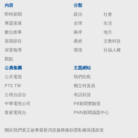
內容
分類
即時新聞
政治
社會
專題策展
全球
生活
數位敘事
兩岸
地方
當期節目
產經
文教科技
深度報導
環境
社福人權
觀點
公廣集團
主題網站
公共電視
我們的島
PTS TW
獨立特派員
公視台語台
有話好說
中華電視公司
P#新聞實驗室
客家電視台
PNN新聞議題中心
關於我們
更正啟事
最新消息
服務條款
隱私權保護政策