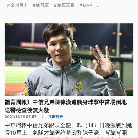
金州勇士
總冠軍
總冠軍賽
MVP
...
體育周報》中信兄弟陳偉漢遭觸身球擊中當場倒地
送醫檢查後無大礙
2021/11/15 07:57
|
文教科技
中華職棒中信兄弟跟味全龍，昨（14）日晚激戰到延
長10局上，象隊才靠著許基宏和陳子豪，背靠背開