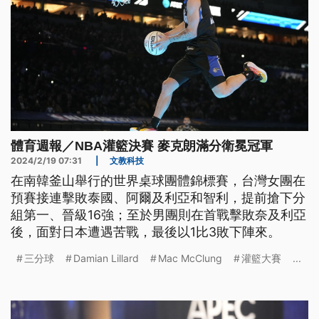
體育週報／NBA灌籃決賽 麥克朗滿分衛冕冠軍
2024/2/19 07:31
|
文教科技
在南韓釜山舉行的世界桌球團體錦標賽，台灣女團在
預賽接連擊敗泰國、阿爾及利亞和智利，提前搶下分
組第一、晉級16強；至於男團則在首戰擊敗奈及利亞
後，面對日本遭遇苦戰，最後以1比3敗下陣來。
三分球
Damian Lillard
Mac McClung
灌籃大賽
...