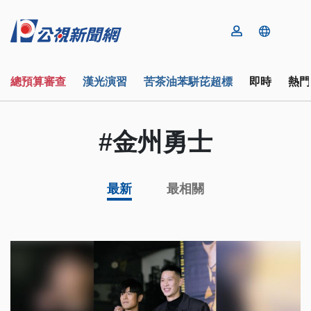
總預算審查
漢光演習
苦茶油苯駢芘超標
即時
熱門
#金州勇士
最新
最相關