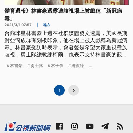
體育週報》林書豪透露遭歧視場上被戲稱「新冠病
毒」
2021/3/1 07:57
|
地方
台裔球星林書豪上週在社群媒體發文透露，美國長期
對亞裔族群有刻板印象，他在場上被人戲稱為新冠病
毒。林書豪受訪時表示，會發聲是希望大家重視種族
歧視，勇士隊總教練柯爾，也表示支持林書豪的觀
點。 台裔球星林書豪26日在社群媒體發文指出，身
林書豪
勇士隊
林子偉
總教練
...
為亞裔美國人，不代表沒經歷過貧窮和種族歧視，身
為擁有九年NBA資歷的老將，也不能讓他免於在場上
被戲稱新冠病毒。 聖克魯斯勇士隊後衛林書豪說：
「基本上，很多暴力事件發生在亞
1