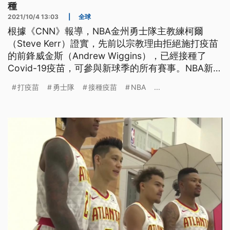
種
2021/10/4 13:03
|
全球
根據《CNN》報導，NBA金州勇士隊主教練柯爾
（Steve Kerr）證實，先前以宗教理由拒絕施打疫苗
的前鋒威金斯（Andrew Wiggins），已經接種了
Covid-19疫苗，可參與新球季的所有賽事。NBA新球
季將於10月19日開幕，不過各州份防疫規定不同，讓
打疫苗
勇士隊
接種疫苗
NBA
...
部分拒打疫苗的球員恐面臨無球可打的困境。勇士隊
前鋒威金斯就是其中一員，他今年三月接受《NBC》
訪問時就表示，除非被迫接種疫苗，否則不會接