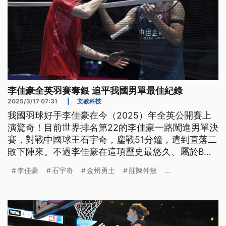
李佳豪全英羽賽奪銀 追平我國男單最佳紀錄
2025/3/17 07:31
|
文教科技
我國羽球好手李佳豪在今（2025）年全英公開賽上
演驚奇！目前世界排名第22的李佳豪一路闖進男單決
賽，對戰中國球王石宇奇，鏖戰51分鐘，遭到直落二
敗下陣來。不過李佳豪在這項歷史最悠久、屬於BWF
超級1000的大賽收下亞軍，寫下生涯最佳成績，也
李佳豪
石宇奇
金州勇士
莊陳仲敖
...
追平我國男單最佳紀錄。來看我們為您整理的體育週
報。