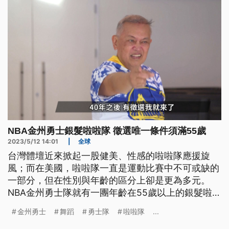
NBA金州勇士銀髮啦啦隊 徵選唯一條件須滿55歲
2023/5/12 14:01
|
全球
台灣體壇近來掀起一股健美、性感的啦啦隊應援旋
風；而在美國，啦啦隊一直是運動比賽中不可或缺的
一部分，但在性別與年齡的區分上卻是更為多元。
NBA金州勇士隊就有一團年齡在55歲以上的銀髮啦啦
隊，他們每次在球賽中場的表演，都讓「勇士國度」
金州勇士
舞蹈
勇士隊
啦啦隊
...
熱血沸騰、大力的鼓掌叫好。