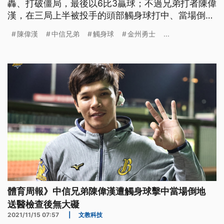
轟、打破僵局，最後以6比3贏球；不過兄弟打者陳偉
漢，在三局上半被投手的頭部觸身球打中、當場倒
地，所幸送醫檢查後沒有大礙，賽後也透過臉書向大
陳偉漢
中信兄弟
觸身球
金州勇士
...
家報平安。
體育周報》中信兄弟陳偉漢遭觸身球擊中當場倒地
送醫檢查後無大礙
2021/11/15 07:57
|
文教科技