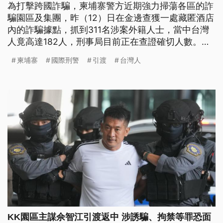
為打擊跨國詐騙，柬埔寨警方近期強力掃蕩各區的詐
騙園區及集團，昨（12）日在金邊查獲一處藏匿酒店
內的詐騙據點，抓到311名涉案外籍人士，當中台灣
人竟高達182人，刑事局目前正在查證確切人數。不
過學者也表示，由於柬埔寨不承認台灣，即便確認有
柬埔寨
國際刑警
引渡
台灣人
台灣人涉案，後續引渡或遣返也是一大問題。
KK園區主謀佘智江引渡返中 涉誘騙、拘禁等罪恐面