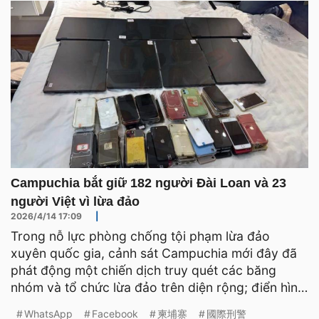
Campuchia bắt giữ 182 người Đài Loan và 23
người Việt vì lừa đảo
2026/4/14 17:09
|
Trong nỗ lực phòng chống tội phạm lừa đảo
xuyên quốc gia, cảnh sát Campuchia mới đây đã
phát động một chiến dịch truy quét các băng
nhóm và tổ chức lừa đảo trên diện rộng; điển hình
là vụ bắt giữ 311
WhatsApp
Facebook
柬埔寨
國際刑警