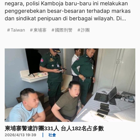
negara, polisi Kamboja baru-baru ini melakukan
penggerebekan besar-besaran terhadap markas
dan sindikat penipuan di berbagai wilayah. Di
Phnom Penh, aparat berh
Taiwan
柬埔寨
國際刑警
詐團
柬埔寨警逮詐團331人 台人182名占多數
2026/4/13 19:39
|
社會