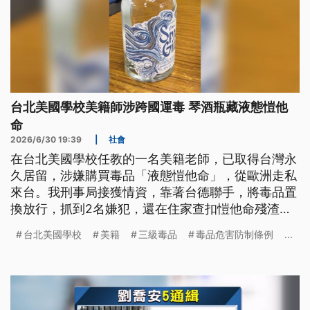
台北美國學校美籍師涉跨國運毒 琴酒瓶藏液態愷他
命
2026/6/30 19:39
|
社會
在台北美國學校任教的一名美籍老師，已取得台灣永
久居留，涉嫌購買毒品「液態愷他命」，從歐洲走私
來台。我刑事局接獲情資，靠著台德聯手，將毒品置
換放行，抓到2名嫌犯，還在住家查扣愷他命殘渣
袋。被捕的美籍男子坦承犯行，聲稱買來自用，被檢
台北美國學校
美籍
三級毒品
毒品危害防制條例
...
方起訴。