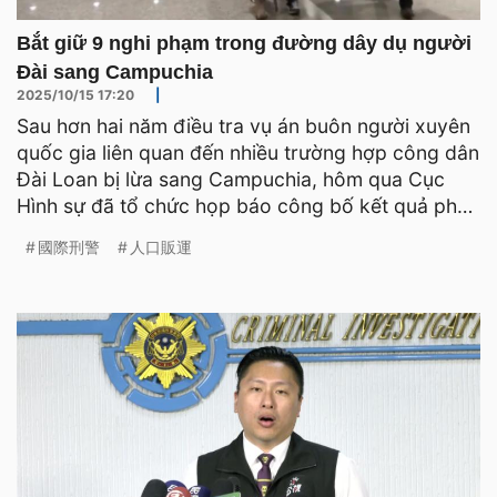
Bắt giữ 9 nghi phạm trong đường dây dụ người
Đài sang Campuchia
2025/10/15 17:20
|
Sau hơn hai năm điều tra vụ án buôn người xuyên
quốc gia liên quan đến nhiều trường hợp công dân
Đài Loan bị lừa sang Campuchia, hôm qua Cục
Hình sự đã tổ chức họp báo công bố kết quả phá
án, cho biết
國際刑警
人口販運