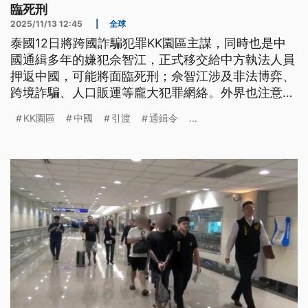
臨死刑
2025/11/13 12:45
|
全球
泰國12日將跨國詐騙犯罪KK園區主謀，同時也是中
國通緝多年的嫌犯佘智江，正式移交給中方執法人員
押返中國，可能將面臨死刑；佘智江涉及非法博弈、
跨境詐騙、人口販運等龐大犯罪網絡。外界也注意
到，引渡時機剛好是泰王準備訪問中國前夕，是否具
KK園區
中國
引渡
通緝令
...
有政治意涵引發討論。