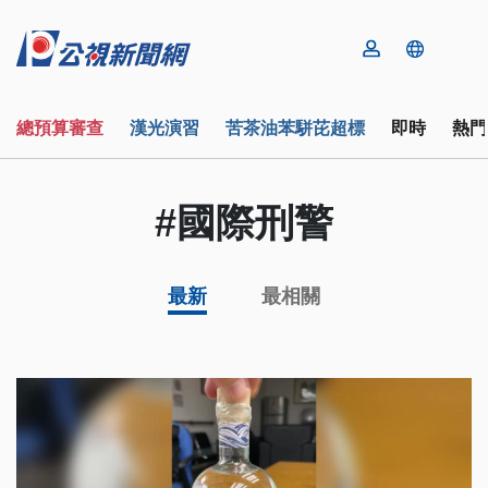
總預算審查
漢光演習
苦茶油苯駢芘超標
即時
熱門
#國際刑警
最新
最相關