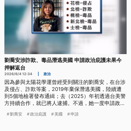
劉喬安涉詐欺、毒品潛逃美國 申請政治庇護未果今
押解返台
2026/6/4 12:34
|
政治
因為參與太陽花學運曾經受到關注的劉喬安，在台涉
及侵占、詐欺等案，2019年棄保潛逃美國，陸續遭
到5個地檢署發布通緝；去（2025）年初透過台美警
方持續合作，就已將人逮捕。不過，她一度申請政治
庇護等方式拒絕遣返，最終未獲准，警方則預計今
劉喬安
政治庇護
美國
申請
（4）日晚上7時，她就會被押解抵達台灣。