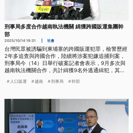
刑事局多度合作越南執法機關 緝獲跨國販運集團幹
部
2025/10/14 19:31
|
社會
台灣民眾被誘騙到柬埔寨的跨國販運犯罪，檢警歷經
2年多追查與跨國合作，陸續將涉案犯嫌追捕到案，
刑事局今（14）日舉行破案記者會表示，9月多次與
越南執法機關合作，共計緝獲9名外逃通緝犯，其中
又以人口販運集團幹部范男到案，最具指標意義。
人口販運
越南
刑事局
幹部