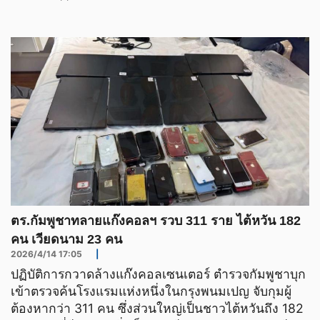
ตร.กัมพูชาทลายแก๊งคอลฯ รวบ 311 ราย ไต้หวัน 182
คน เวียดนาม 23 คน
2026/4/14 17:05
|
ปฏิบัติการกวาดล้างแก๊งคอลเซนเตอร์ ตำรวจกัมพูชาบุก
เข้าตรวจค้นโรงแรมแห่งหนึ่งในกรุงพนมเปญ จับกุมผู้
ต้องหากว่า 311 คน ซึ่งส่วนใหญ่เป็นชาวไต้หวันถึง 182