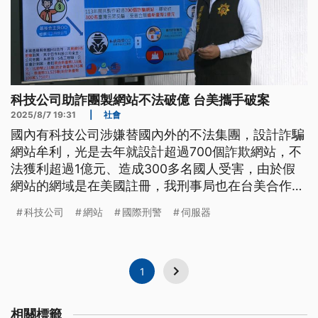
科技公司助詐團製網站不法破億 台美攜手破案
2025/8/7 19:31
|
社會
國內有科技公司涉嫌替國內外的不法集團，設計詐騙
網站牟利，光是去年就設計超過700個詐欺網站，不
法獲利超過1億元、造成300多名國人受害，由於假
網站的網域是在美國註冊，我刑事局也在台美合作
下，調取伺服器等資料，破獲隱身在科技公司後的非
科技公司
網站
國際刑警
伺服器
法工程師集團。
1
相關標籤