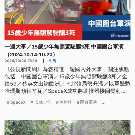
一週大事／15歲少年無照駕駛釀3死 中國圍台軍演
（2024.10.14-10.20）
2024/10/20 17:39
|
生活
《公視新聞網》為您精選一週國內外大事，關注焦點
包括：中國圍台軍演／15歲少年無照駕駛釀3死／金
鐘59／蔡英文出訪歐洲／南北韓局勢升溫／以軍擊斃
哈瑪斯領袖辛瓦／SpaceX成功將助推器接回發射
台。
SpaceX
15歲少年
美聯社
圍台軍演
...