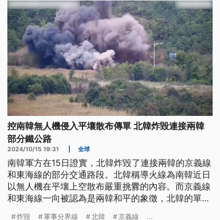
又具有怎樣的歷史背景？
控南韓無人機侵入平壤散布傳單 北韓炸毀連接兩韓
部分鐵公路
2024/10/15 19:31
|
全球
南韓軍方在15日證實，北韓炸毀了連接兩韓的京義線
和東海線的部分交通路段。北韓稱導火線為南韓近日
以無人機在平壤上空散布嚴重挑釁的內容。而京義線
和東海線一向被認為是兩韓和平的象徵，北韓的單方
面行動，讓外界解讀為南北韓關係徹底破裂。
炸毀
軍事分界線
北韓
京義線
...