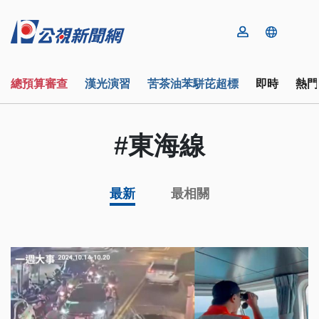
總預算審查
漢光演習
苦茶油苯駢芘超標
即時
熱門
#東海線
最新
最相關