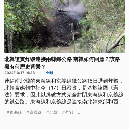
北韓證實炸毀連接兩韓鐵公路 南韓如何回應？該路
段有何歷史背景？
2024/10/17 14:38
|
全球
連結南北韓的東海線和京義線鐵公路15日遭到炸毀，
北韓官媒朝中社今（17）日證實，是基於該國《憲
法》要求，因此以爆破方式完全封閉東海線和京義線
的鐵公路。東海線和京義線是連接南北韓東部和西部
地區的鐵公路，韓聯社報導指出，這等於是宣告兩韓
東海線
京義線
北韓
炸毀
...
間僅存的最後一個經濟合作項目已經死亡。北韓為何
要炸毀鐵公路？南韓如何回應？京義線和東海線背後