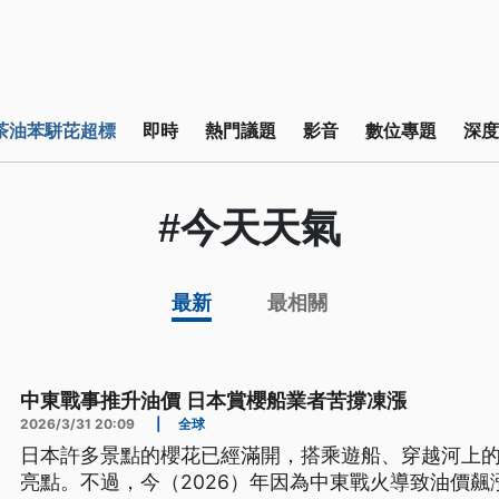
茶油苯駢芘超標
即時
熱門議題
影音
數位專題
深度
#今天天氣
最新
最相關
中東戰事推升油價 日本賞櫻船業者苦撐凍漲
2026/3/31 20:09
|
全球
日本許多景點的櫻花已經滿開，搭乘遊船、穿越河上
亮點。不過，今（2026）年因為中東戰火導致油價