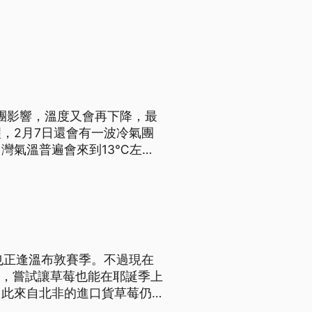
。
團影響，溫度又會再下降，最
，2月7日還會有一波冷氣團
灣氣溫普遍會來到13℃左
也正逢溫布敦賽季。不過現在
術，嘗試讓草莓也能在耶誕季上
因此來自北非的進口貨草莓仍舊