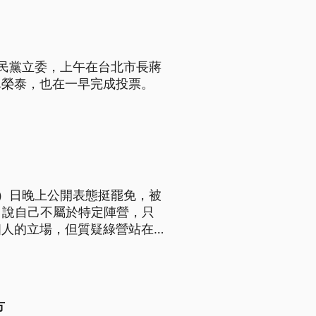
民黨立委，上午在台北市長蔣
卓榮泰，也在一早完成投票。
0）日晚上公開表態挺罷免，被
，說自己不屬於特定陣營，只
個人的立場，但質疑綠營站在資
紛紛祭出「影片戰」要催出青年
方