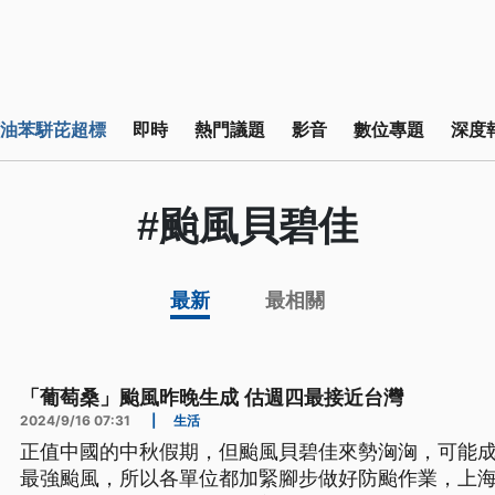
油苯駢芘超標
即時
熱門議題
影音
數位專題
深度
#颱風貝碧佳
最新
最相關
「葡萄桑」颱風昨晚生成 估週四最接近台灣
2024/9/16 07:31
|
生活
正值中國的中秋假期，但颱風貝碧佳來勢洶洶，可能成為
最強颱風，所以各單位都加緊腳步做好防颱作業，上