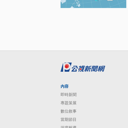
內容
即時新聞
專題策展
數位敘事
當期節目
深度報導