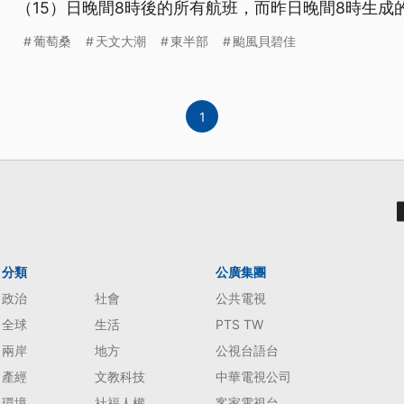
（15）日晚間8時後的所有航班，而昨日晚間8時生成
計星期四（19日）最靠近台灣，為台灣北部和東半部
葡萄桑
天文大潮
東半部
颱風貝碧佳
1
分類
公廣集團
政治
社會
公共電視
全球
生活
PTS TW
兩岸
地方
公視台語台
產經
文教科技
中華電視公司
環境
社福人權
客家電視台