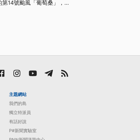
的第14號颱風「葡萄桑」，預
帶來間歇雨勢。
主題網站
我們的島
獨立特派員
有話好說
P#新聞實驗室
PNN新聞議題中心