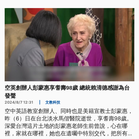
空英創辦人彭蒙惠享耆壽98歲 總統賴清德感謝為台
發聲
2024/8/7 12:31
|
文教科技
空中英語教室創辦人、同時也是美籍宣教士彭蒙惠，
昨（6）日在台北淡水馬偕醫院逝世，享耆壽98歲。
深愛台灣這片土地的彭蒙惠老師生前曾說，心在哪
裡，家就在哪裡，她也在遺囑中特別交代，把所有一