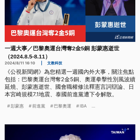
一週大事／巴黎奧運台灣奪2金5銅 彭蒙惠逝世
（2024.8.5-8.11）
2024/8/11 16:10
|
文教科技
《公視新聞網》為您精選一週國內外大事，關注焦點
包括：巴黎奧運台灣奪2金5銅、奧運拳擊性別風波續
延燒、彭蒙惠逝世、國會職權修法釋憲言詞辯論、日
本宮崎規模7.1地震、泰國前進黨遭下令解散。
彭蒙惠
前進黨
巴黎奧運
IBA
...