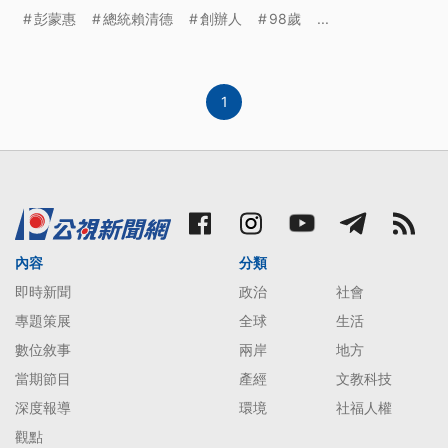
切全捐出。前總統蔡英文以及總統賴清德都對彭蒙惠
彭蒙惠
總統賴清德
創辦人
98歲
...
老師逝世，分別表達悼念與感謝。
1
內容
分類
即時新聞
政治
社會
專題策展
全球
生活
數位敘事
兩岸
地方
當期節目
產經
文教科技
深度報導
環境
社福人權
觀點