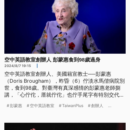
空中英語教室創辦人 彭蒙惠食到98歲過身
2024/8/7 19:15
|
空中英語教室創辦人、美國籍宣教士──彭蒙惠
（Doris Brougham），昨昏（6）佇淡水馬偕病院別
世，食到98歲。對臺灣有真深感情的彭蒙惠老師捌
講，「心佇佗，厝就佇佗」也佇手尾字有特別交代，
欲將所有的一切攏捐出來。前總統蔡英文和總統賴清
彭蒙惠
空中英語教室
TaiwanPlus
創辦人
...
德也攏對彭蒙惠老師，表達悼念佮感謝。（這條新聞
標題、前言是臺語文。）