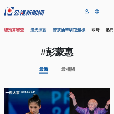
總預算審查
漢光演習
苦茶油苯駢芘超標
即時
熱門
#彭蒙惠
最新
最相關