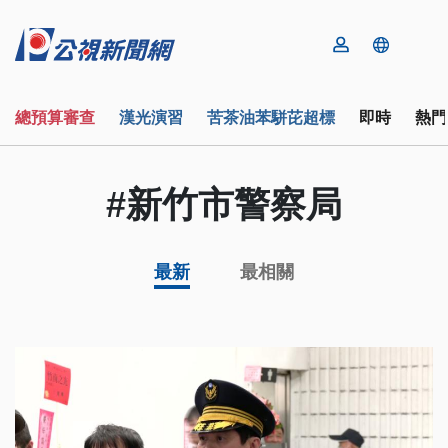
總預算審查
漢光演習
苦茶油苯駢芘超標
即時
熱門
#新竹市警察局
最新
最相關