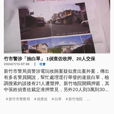
竹市警涉「抽白單」 1偵查佐收押、20人交保
2024/7/13 07:36
|
社會
新竹市警局員警涉電玩收賄案疑似查出案外案，傳出
有多名警員關說，幫忙處理逕行舉發的違規白單，檢
調搜索約談後有21人遭聲押。新竹地院開羈押庭，其
中張姓偵查佐裁定准押禁見，另外20人則3萬到30萬
元交保；新竹市警察局也回應，秉持不掩飾、不庇
新竹市警察局
偵查佐
白單
新竹地院
...
縱，展現維護警譽決心，並追究相關人員考監責任。