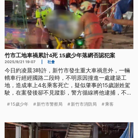
竹市工地車禍累計4死 15歲少年落網否認犯案
2025/9/21 19:07
|
社會
今日約凌晨3時許，新竹市發生重大車禍意外，一輛
轎車行經經國路二段時，不明原因撞進一處建築工
地，造成車上4名乘客死亡，疑似肇事的15歲謝姓駕
駛，在案發後卻不見蹤影，警方循線將他逮捕，不過
他否認犯案。
15歲少年
新竹市警察局
新竹市消防局
乘客