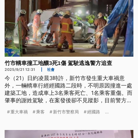
竹市轎車撞工地釀3死1傷 駕駛逃逸警方追查
2025/9/21 12:31
|
社會
今（21）日約凌晨3時許，新竹市發生重大車禍意
外，一輛轎車行經經國路二段時，不明原因撞進一處
建築工地，造成車上3名乘客死亡、1名乘客重傷。而
肇事的謝姓駕駛，在案發後卻不見蹤影，目前警方已
循線追查中。
重大車禍
乘客
新竹市警察局
經國路
...