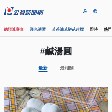
總預算審查
漢光演習
苦茶油苯駢芘超標
即時
熱門
#鹹湯圓
最新
最相關