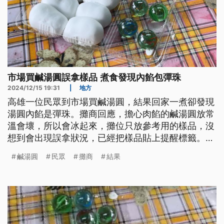
市場買鹹湯圓誤拿樣品 煮食發現內餡包彈珠
2024/12/15 19:31
|
地方
高雄一位民眾到市場買鹹湯圓，結果回家一煮卻發現
湯圓內餡是彈珠。攤商回應，擔心肉餡的鹹湯圓放常
溫會壞，所以會冰起來，攤位只放參考用的樣品，沒
想到會出現誤拿狀況，已經把樣品貼上提醒標籤。衛
生局將派人稽查，確認是否有違規狀況。
鹹湯圓
民眾
攤商
結果