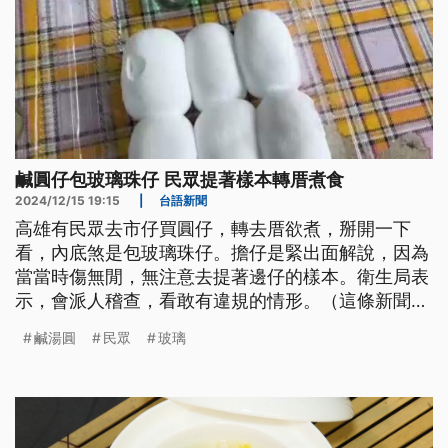
鹹圓仔包玻璃珠仔 民眾提著樣本轉厝煮食
2024/12/15 19:15
|
台語新聞
高雄有民眾去市仔買圓仔，轉去厝欲煮，掰開一下
看，內底煞是包玻璃珠仔。擔仔是緊出面解說，因為
當當時傷無閒，無注意去提著邊仔的樣本。衛生局表
示，會派人稽查，看敢有違規的情形。（這條新聞標
題、導言是台語文）
鹹湯圓
民眾
玻璃