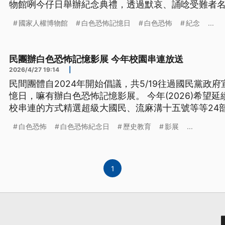
物館咧今仔日舉辦紀念典禮，透過默哀、誦唸受難者
難者前輩致意。 （新聞標題、導言為台語文）
國家人權博物館
白色恐怖記憶日
白色恐怖
紀念
...
民團辦白色恐怖記憶影展 今年校園串連放送
2026/4/27 19:14
|
民間團體自2024年開始倡議，共5/19往過國民黨政
憶日，嘛有辦白色恐怖記憶影展。 今年(2026)希望
校串連的方式精選超級大國民、流麻溝十五號等等24
用。 主辦團體也呼籲政府協助學校社會辦活動抑是辦
白色恐怖
白色恐怖紀念日
歷史教育
影展
...
作品，來深化社會的歷史教育。（新聞標題、導言為
1