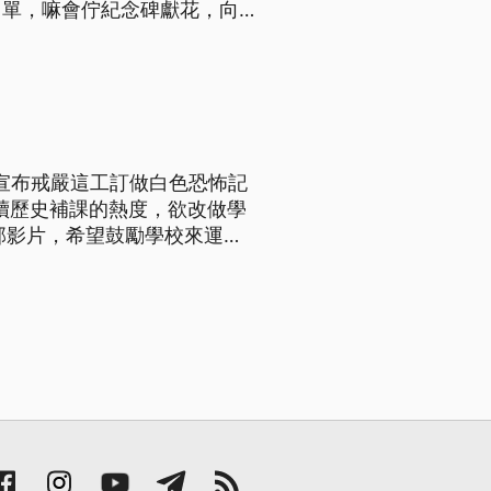
名單，嘛會佇紀念碑獻花，向受
府宣布戒嚴這工訂做白色恐怖記
延續歷史補課的熱度，欲改做學
部影片，希望鼓勵學校來運
影展，加強推廣白色恐怖記憶
台語文）