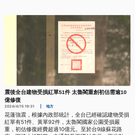
和仁到崇德管制路段確認沒有安全疑慮後，已於傍晚
6時45分放行。
震後全台建物受損紅單51件 太魯閣重創初估需逾10
億修復
2024/4/15 19:31
|
地方
花蓮強震，根據內政部統計，全台已經確認建物受損
紅單有51件、黃單92件，太魯閣國家公園受損嚴
重，初估修復經費超過10億元。至於台9線蘇花路