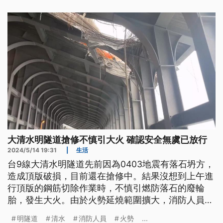
大清水明隧道搶修不慎引大火 確認安全無虞已放行
2024/5/14 19:31
|
生活
台9線大清水明隧道先前因為0403地震有落石坍方，
造成頂版破損，目前還在搶修中。結果沒想到上午進
行頂版的鋼筋切除作業時，不慎引燃防落石的廢輪
胎，發生大火。由於火勢延燒範圍擴大，消防人員到
下午還在全力灌救。公路局表示目前火勢已撲滅，從
明隧道
清水
消防人員
火勢
...