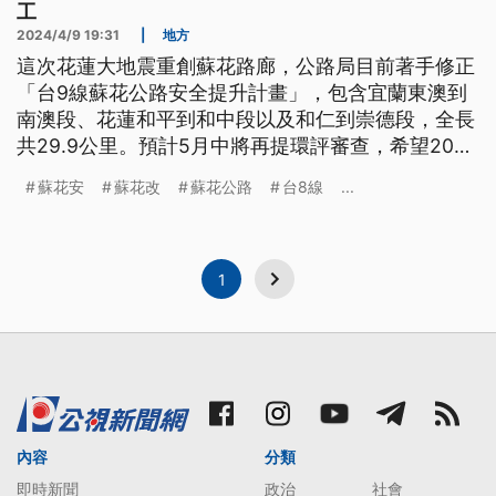
工
2024/4/9 19:31
|
地方
這次花蓮大地震重創蘇花路廊，公路局目前著手修正
「台9線蘇花公路安全提升計畫」，包含宜蘭東澳到
南澳段、花蓮和平到和中段以及和仁到崇德段，全長
共29.9公里。預計5月中將再提環評審查，希望2032
年完工，不過初估經費要820億元。公路局指出，
蘇花安
蘇花改
蘇花公路
台8線
...
「蘇花安」將比照國道採7級抗震施工，容易有落石
的路段將設置隧道，強化行車安全。
1
內容
分類
即時新聞
政治
社會