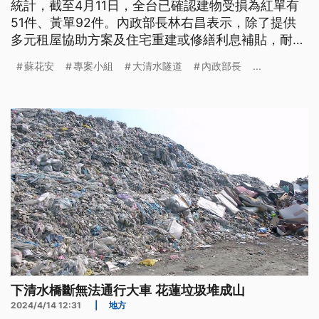
統計，截至4月11日，全台已確認建物受損為紅單有
51件、黃單92件。內政部長林右昌表示，除了提供
多元租屋協助方案及住宅重建或修繕利息補貼，耐震
補強最高補助450萬元。至於台9線蘇花路廊下清水
蘇花安
專案小組
大清水隧道
內政部長
...
橋斷落，導致交通一度中斷，交通部長王國材表示目
前正推動蘇花安計畫，4月將針對環評專案小組意見
修正補件，121年完工時程不變。
下清水橋斷無法通行大車 花蓮垃圾堆成山
2024/4/14 12:31
|
地方