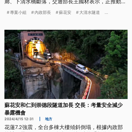
廊、下清水橋斷落，交通部長王國材表示，正推動蘇
花安計畫，也針對和仁到崇德段做了調整改變，將
專案小組
內政部長
蘇花安
大清水隧道
...
2.5公里短隧道改成10.2公里長隧道，2032年完工，
時程不變。
蘇花安和仁到崇德段隧道加長 交長：考量安全減少
暴露機會
2024/4/15 12:31
|
地方
花蓮7.2強震，全台多棟大樓傾斜倒塌，根據內政部