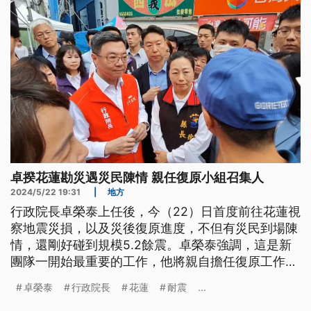
卓揆花蓮勘災遇災民陳情 親任復原小組召集人
2024/5/22 19:31
|
地方
行政院長卓榮泰上任後，今（22）日首度前往花蓮視
察地震災損，以及災後復原進度，不但有災民到場陳
情，還剛好碰到規模5.2餘震。卓榮泰強調，這是新
團隊一開始最重要的工作，他將親自擔任復原工作小
組召集人，要把事情做好，讓花蓮鄉親不要生活在恐
卓榮泰
行政院長
花蓮
耐震
...
懼中。