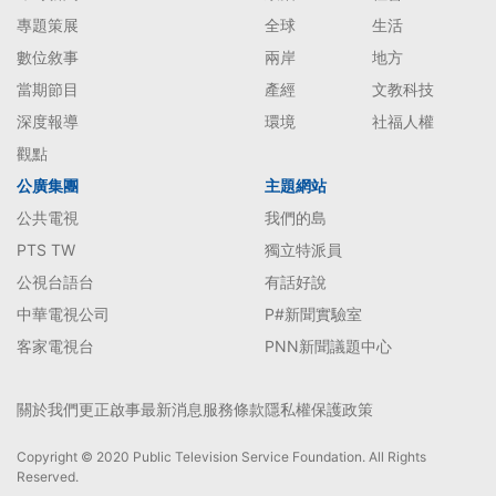
專題策展
全球
生活
數位敘事
兩岸
地方
當期節目
產經
文教科技
深度報導
環境
社福人權
觀點
公廣集團
主題網站
公共電視
我們的島
PTS TW
獨立特派員
公視台語台
有話好說
中華電視公司
P#新聞實驗室
客家電視台
PNN新聞議題中心
關於我們
更正啟事
最新消息
服務條款
隱私權保護政策
Copyright © 2020 Public Television Service Foundation. All Rights
Reserved.