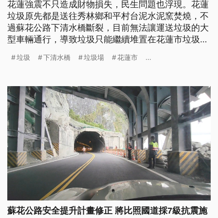
花蓮強震不只造成財物損失，民生問題也浮現。花蓮
垃圾原先都是送往秀林鄉和平村台泥水泥窯焚燒，不
過蘇花公路下清水橋斷裂，目前無法讓運送垃圾的大
型車輛通行，導致垃圾只能繼續堆置在花蓮市垃圾
場，露天擱置加上天氣越來越熱，異味問題讓附近居
垃圾
下清水橋
垃圾場
花蓮市
...
民感到困擾。
蘇花公路安全提升計畫修正 將比照國道採7級抗震施