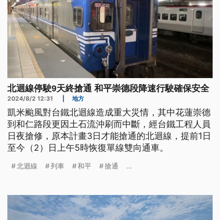
北迴線停駛9天終搶通 和平崇德段降速行駛確保安全
2024/8/2 12:31
|
地方
凱米颱風對台鐵北迴線造成重大災情，其中花蓮崇德
到和仁路段更因土石流沖刷而中斷，經台鐵工程人員
日夜搶修，原本計畫3日才能搶通的北迴線，提前1日
至今（2）日上午5時恢復單線雙向通車。
北迴線
列車
和平
搶通
...