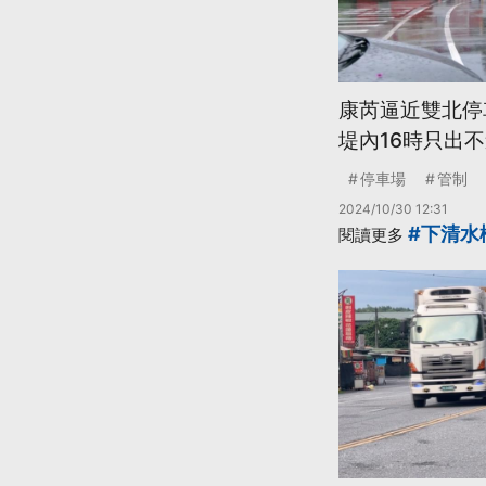
康芮逼近雙北停
堤內16時只出
停車場
管制
2024/10/30 12:31
#下清水
閱讀更多