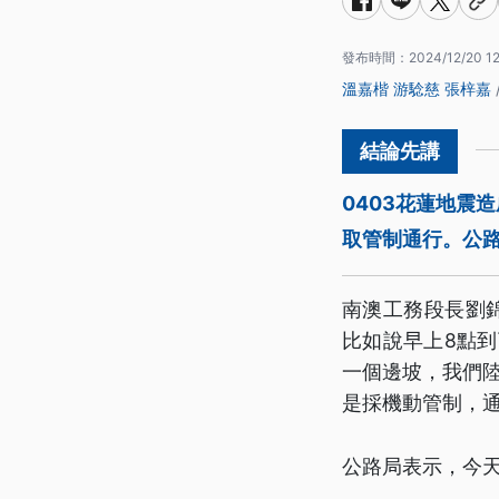
發布時間：
2024/12/20 12
溫嘉楷
游騐慈
張梓嘉
0403花蓮地震
取管制通行。公
南澳工務段長劉
比如說早上8點
一個邊坡，我們陸
是採機動管制，
公路局表示，今