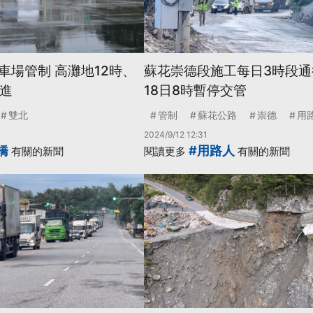
車場管制 高灘地12時、
蘇花崇德段施工每日3時段通行
不進
18日8時暫停交管
雙北
管制
蘇花公路
崇德
用
2024/9/12 12:31
橋
#用路人
有關的新聞
閱讀更多
有關的新聞