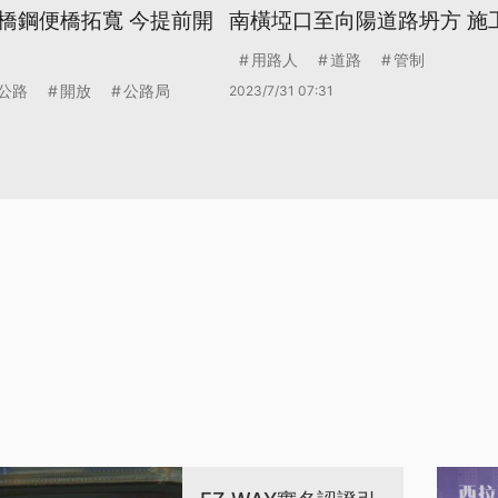
橋鋼便橋拓寬 今提前開
南橫埡口至向陽道路坍方 施
用路人
道路
管制
公路
開放
公路局
2023/7/31 07:31