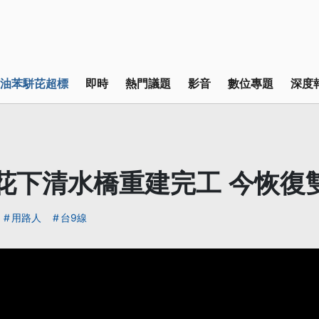
油苯駢芘超標
即時
熱門議題
影音
數位專題
深度
花下清水橋重建完工 今恢復
用路人
台9線