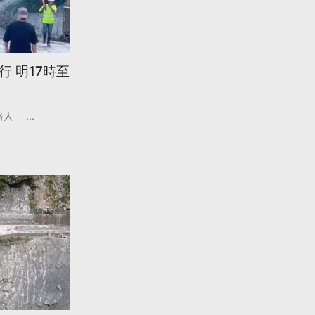
 明17時至
路人
...