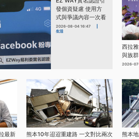
EZ WAY實名認證引
發個資疑慮 使用方
式與爭議內容一次看
2026-08-04 16:47
|
生活
西拉雅
與族群
2026-07
拉最新
熊本10年迢迢重建路 一文對比兩次
熊本地