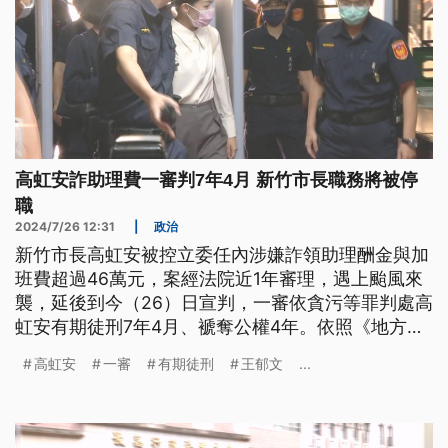
高虹安詐助理費一審判7年4月 新竹市長職務將被停
職
2024/7/26 12:31
|
政治
新竹市長高虹安被控立委任內涉嫌詐領助理酬金與加
班費超過46萬元，案經法院近1年審理，遇上颱風來
襲，延後到今（26）日宣判，一審依貪污等罪判處高
虹安有期徒刑7年4月、褫奪公權4年。依照《地方制
度法》規定，她的市長職務將被停職。而同案被告還
高虹安
一審
有期徒刑
王郁文
...
有高虹安立委時期的4名辦公室主任，包含「小兔」
黃惠玟等3人獲緩刑；陳昱愷一審無罪，全案還可上
訴。