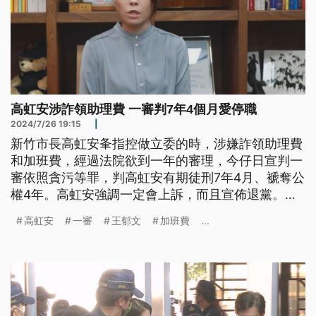
高虹安涉詐領助理費 一審判7年4個月愛停職
2024/7/26 19:15
|
新竹市長高虹安夆指控做立委的時，涉嫌詐領助理費
和加班費，經過法院欲到一年的審理，今仔日宣判一
審依照貪污等罪，判高虹安有期徒刑7年4月、褫奪公
權4年。高虹安強調一定會上訴，而且宣佈退黨。高
虹安立委時期的4名辦公室主任，是共in判無罪或者
高虹安
一審
王郁文
加班費
...
是寄罪。（這條新聞標題、前言是臺語文。）