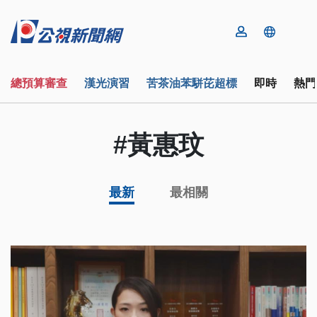
總預算審查
漢光演習
苦茶油苯駢芘超標
即時
熱門
#黃惠玟
最新
最相關