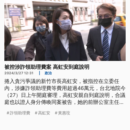
被控涉詐領助理費案 高虹安到庭說明
2024/3/27 12:31
|
政治
捲入貪污爭議的新竹市長高虹安，被指控在立委任
內，涉嫌詐領助理費等費用超過46萬元，台北地院今
（27）日上午開庭審理，高虹安親自到庭說明，合議
庭也以證人身分傳喚同案被告，她的前辦公室主任黃
惠玟，雙方在庭上進行攻防。
詐領助理費
高虹安
黃惠玟