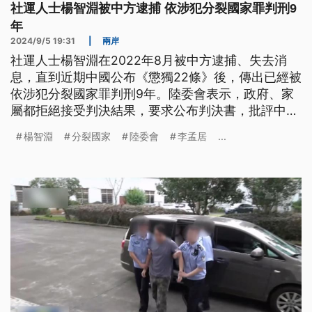
社運人士楊智淵被中方逮捕 依涉犯分裂國家罪判刑9
年
2024/9/5 19:31
|
兩岸
社運人士楊智淵在2022年8月被中方逮捕、失去消
息，直到近期中國公布《懲獨22條》後，傳出已經被
依涉犯分裂國家罪判刑9年。陸委會表示，政府、家
屬都拒絕接受判決結果，要求公布判決書，批評中方
《懲獨22條》就是針對台灣民眾而來。曾被中國羅織
楊智淵
分裂國家
陸委會
李孟居
...
罪名、關押的李孟居認為，楊智淵案就是對岸在打擊
報復並且恫嚇台灣的工具。