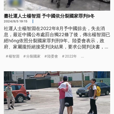
臺社運人士楊智淵 予中國依分裂國家罪判9冬
2024/9/5 19:15
|
社運人士楊智淵在2022年8月予中國掠去，失去消
息，最近中國公布處罰台獨22條了後，傳出楊智淵已
經hőng依照分裂國家罪判刑9年。陸委會表示，政
府、家屬攏拒絕接受判決結果，要求公開判決書，批
評中國這22條就是針對台灣民眾。（這條新聞標題、
楊智淵
分裂國家
陸委會
2022年
...
前言是臺語文。）