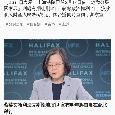
（26）日表示，上海法院已於2月17日依「煽動分裂
國家罪」判處有期徒刑3年、剝奪政治權利1年、沒收
個人財產人民幣5萬元。國台辦同時宣稱，富察宣判
時當庭認罪，且未在期間內提起上訴，相關判決已生
分裂國家
國台辦
富察
上訴
...
效。
蔡英文哈利法克斯論壇演說 宣布明年將首度在台北
舉行