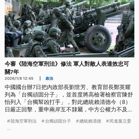
今審《陸海空軍刑法》修法 軍人對敵人表達效忠可
關7年
2026/1/8 12:45
|
政治
中國國台辦7日把內政部長劉世芳、教育部長鄭英耀
列為「台獨頑固分子」，並首度將高檢署檢察官陳舒
怡列入「台獨幫凶打手」，對此總統賴清德今（8）
日嚴正回擊，重申兩岸互不隸屬，中方公權力不及於
台灣，並指出對於被中國跨境鎮壓的人民感到驕傲。
陸海空軍刑法
台獨頑固分子
總統賴清德
民進黨立委
而面對中共統戰滲透，行政院版的《陸海空軍刑法》
...
第24條修正草案，今日送進立院委員會審查，明定現