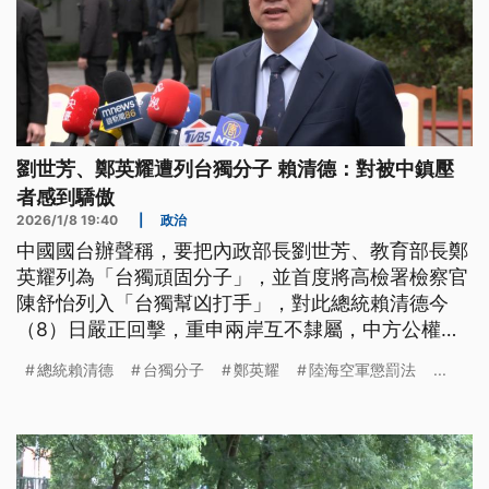
劉世芳、鄭英耀遭列台獨分子 賴清德：對被中鎮壓
者感到驕傲
2026/1/8 19:40
|
政治
中國國台辦聲稱，要把內政部長劉世芳、教育部長鄭
英耀列為「台獨頑固分子」，並首度將高檢署檢察官
陳舒怡列入「台獨幫凶打手」，對此總統賴清德今
（8）日嚴正回擊，重申兩岸互不隸屬，中方公權力
不及於台灣，並表示對被中國跨境鎮壓的人民感到驕
總統賴清德
台獨分子
鄭英耀
陸海空軍懲罰法
...
傲。