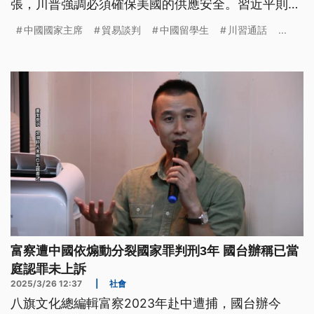
張，川普強調必須確保美國的供應安全。習近平則提
到，美國應慎重處理台灣問題，避免極少數台獨分
中國國家主席
貿易談判
中國留學生
川習通話
...
子，把中美兩國拖入衝突對抗的危險境地，另外雙方
也都表態邀請對方來訪。
富察遭中國依煽動分裂國家罪判刑3年 國台辦稱已當
庭認罪未上訴
2025/3/26 12:37
|
社會
八旗文化總編輯富察2023年赴中遭捕，國台辦今