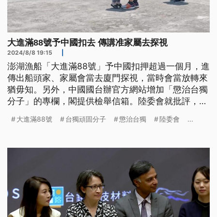
大進滿88號予中國扣去 傳講准家屬去探視
2024/8/8 19:15
|
澎湖漁船「大進滿88號」予中國扣押超過一個月，進
傳出船頭家、家屬會當去廈門探視，當時會當放轉來
猶毋知。另外，中國國台辦官方網站增加「懲治台獨
分子」的專欄，閣提供檢舉信箱。陸委會就批評，鼓
勵逐家去檢舉、顛倒會害真濟人莫名其妙受牽連，呼
大進滿88號
台獨頑固分子
懲治台獨
陸委會
...
籲中國愛做正面的、良性的互動。（這條新聞標題、
前言是臺語文。）