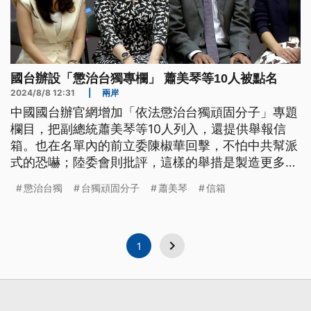
國台辦設「懲治台獨專欄」 蕭美琴等10人被點名
2024/8/8 12:31
|
兩岸
中國國台辦官網增加「依法懲治台獨頑固分子」專題
欄目，把副總統蕭美琴等10人列入，還提供舉報信
箱。也在名單內的前立委陳椒華回擊，不怕中共幫派
式的恐嚇；陸委會則批評，這樣的舉措是製造更多兩
岸交流的障礙。學者分析，這是中共對台法律戰的延
懲治台獨
台獨頑固分子
蕭美琴
信箱
伸，正在試圖構建什麼是屬於「台獨行為」的要件。
1