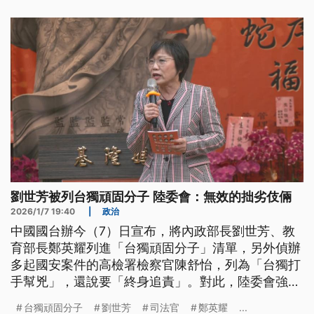
役軍人如以言語等方式對敵人表示效忠，最高處7年
以下有期徒刑。
劉世芳被列台獨頑固分子 陸委會：無效的拙劣伎倆
2026/1/7 19:40
|
政治
中國國台辦今（7）日宣布，將內政部長劉世芳、教
育部長鄭英耀列進「台獨頑固分子」清單，另外偵辦
多起國安案件的高檢署檢察官陳舒怡，列為「台獨打
手幫兇」，還說要「終身追責」。對此，陸委會強調
中華民國是主權獨立國家，批評對岸企圖主張對台灣
台獨頑固分子
劉世芳
司法官
鄭英耀
...