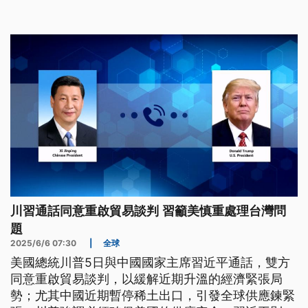
具有管轄權，把個案「內國刑事犯罪化」；法務部表
示，會堅定捍衛司法主權；教育部則說會持續推動愛
國教育，守護民主自由。
川習通話同意重啟貿易談判 習籲美慎重處理台灣問
題
2025/6/6 07:30
|
全球
美國總統川普5日與中國國家主席習近平通話，雙方
同意重啟貿易談判，以緩解近期升溫的經濟緊張局
勢；尤其中國近期暫停稀土出口，引發全球供應鍊緊