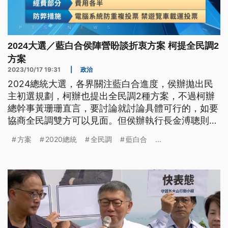
2024大選／藍白合侯陣營盼談折衷方案 柯提全民調2
方案
2023/10/17 19:31
|
政治
2024總統大選，各界關注藍白合進度，侯辦拋出民
主初選規劃，柯辦也提出全民調2種方案，不過柯辦
總幹事黃珊珊直言，要討論就討論具體可行的，如要
協商全民調雙方可以見面。但侯辦執行長金溥聰則強
調，希望坐下來談折衷方案。至於持續衝刺連署的郭
方案
2020總統
全民調
藍白合
...
台銘陣營，強調跟民眾黨有非常大合作空間。民進黨
賴清德則喊話，要把台灣打造成經濟日不落國。