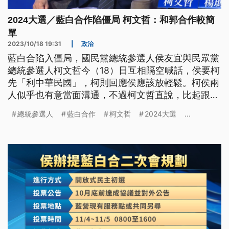
2024大選／藍白合作陷僵局 柯文哲：和郭合作較簡
單
2023/10/18 19:31
|
政治
藍白合陷入僵局，國民黨總統參選人侯友宜與民眾黨
總統參選人柯文哲今（18）日互相隔空喊話，侯要柯
先「利中華民國」，柯則回應侯應該放輕鬆。柯侯兩
人似乎也有意當面溝通，不過柯文哲直說，比起跟國
民黨合作很複雜，跟郭台銘還比較簡單。郭台銘也接
總統參選人
藍白合作
柯文哲
2024大選
...
球，對「郭柯配」或「柯郭配」語帶玄機。至於民進
黨賴清德則經營陸戰，到新北三峽宮廟參香，也拉抬
自家立委選情。