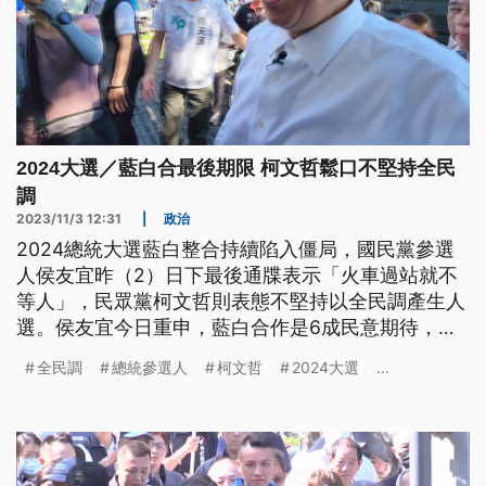
2024大選／藍白合最後期限 柯文哲鬆口不堅持全民
調
2023/11/3 12:31
|
政治
2024總統大選藍白整合持續陷入僵局，國民黨參選
人侯友宜昨（2）日下最後通牒表示「火車過站就不
等人」，民眾黨柯文哲則表態不堅持以全民調產生人
選。侯友宜今日重申，藍白合作是6成民意期待，藍
白兩黨都會以最大的善意共同面對、合作，不辜負人
全民調
總統參選人
柯文哲
2024大選
...
民的期待。而柯文哲競辦證實，已收到國民黨非民主
初選也非全民調的對案，將會在討論後回覆。