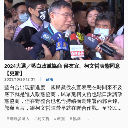
2024大選／藍白政黨協商 侯友宜、柯文哲表態同意
【更新】
2023/10/26 12:31
|
政治
藍白合出現新進度，國民黨侯友宜表態在時間來不及
底下就是進入政黨協商，民眾黨柯文哲也鬆口訴諸政
黨協商，但在野整合也包含持續衝刺連署的郭台銘。
郭辦直言，跟柯文哲陣營早就在聯合作戰。至於民進
黨賴清德被中國國台辦批評無賴、從台獨瘋子變成台
總統參選人
柯文哲
政黨
協商
...
獨騙子，賴清德回應不會因為中國謾罵，就影響捍衛