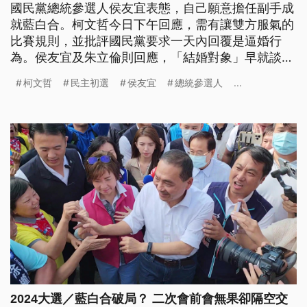
國民黨總統參選人侯友宜表態，自己願意擔任副手成
就藍白合。柯文哲今日下午回應，需有讓雙方服氣的
比賽規則，並批評國民黨要求一天內回覆是逼婚行
為。侯友宜及朱立倫則回應，「結婚對象」早就談
妥，最強團隊只有柯侯配或侯柯配。
柯文哲
民主初選
侯友宜
總統參選人
...
2024大選／藍白合破局？ 二次會前會無果卻隔空交