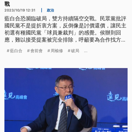
戰
2023/10/19 12:31
|
政治
藍白合恐瀕臨破局，雙方持續隔空交戰。民眾黨批評
國民黨不是提折衷方案，反倒像是討價還價，讓民主
初選有種國民黨「球員兼裁判」的感覺。侯辦則回
應，難以接受提案被完全排除，呼籲要為合作找方
法，不要為破局添柴火。民進黨賴清德則提出2050
藍白合
會前會
周榆修
破局
...
淨零轉型五大策略，強調要讓產業更有競爭力，政府
會是最強而有力的後盾。