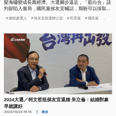
髪海嘯變成長壽經濟。大選腳步逼近，「藍白合」談
判卻陷入僵局，國民黨侯友宜喊話，期盼可以採取折
衷辦法，例如全民調和民主初選各半產生最強候選
總統參選人
侯友宜競選辦公室
民眾黨
國民黨
...
人，柯文哲則回應砒霜不論喝一罐或是喝半罐都會
死。
2024大選／柯文哲批侯友宜逼婚 朱立倫：結婚對象
早就講好
2023/10/24 16:16
|
政治