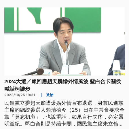
國家主權的態度。
2024大選／賴回應趙天麟婚外情風波 藍白合卡關侯
喊話柯讓步
2023/10/25 19:31
|
政治
民進黨立委趙天麟遭爆婚外情宣布退選，身兼民進黨
主席的總統參選人賴清德今（25）日在中常會要求全
黨「莫忘初衷」，也說重話，如果言行失序，必定嚴
明黨紀。藍白合則是持續卡關，國民黨主席朱立倫喊