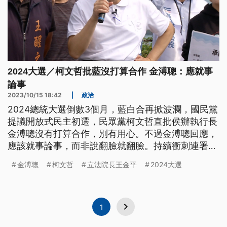
2024大選／柯文哲批藍沒打算合作 金溥聰：應就事
論事
2023/10/15 18:42
|
政治
2024總統大選倒數3個月，藍白合再掀波瀾，國民黨
提議開放式民主初選，民眾黨柯文哲直批侯辦執行長
金溥聰沒有打算合作，別有用心。不過金溥聰回應，
應該就事論事，而非說翻臉就翻臉。持續衝刺連署的
郭台銘，仍重申主流民意才能促成在野大聯盟團結。
金溥聰
柯文哲
立法院長王金平
2024大選
民進黨賴清德則南下高雄參拜，提到國家主權就是所
有權，接受九二共識等於放棄台灣主權。
1