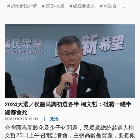
話，會以最大的耐心、誠心與同理心換位思考，希望
趙天麟婚外情
2024大選
總統參選人
藍白合
...
柯文哲也能這樣做，而柯文哲上午則是召開政策記者
會，鼓勵長者重返職場打造長壽經濟。
2024大選／侯籲民調初選各半 柯文哲：砒霜一罐半
罐都會死
2023/10/25 12:31
|
政治
台灣面臨高齡化及少子化問題，民眾黨總統參選人柯
文哲25日上午召開記者會，主張高齡是資產，要把銀