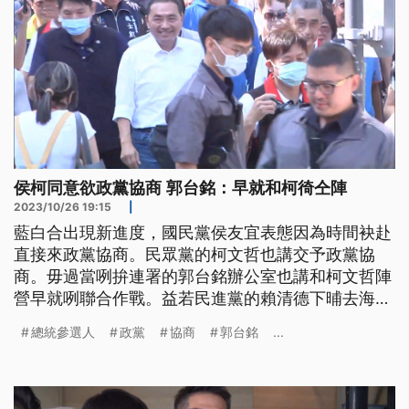
侯柯同意欲政黨協商 郭台銘：早就和柯徛仝陣
2023/10/26 19:15
|
藍白合出現新進度，國民黨侯友宜表態因為時間袂赴
直接來政黨協商。民眾黨的柯文哲也講交予政黨協
商。毋過當咧拚連署的郭台銘辦公室也講和柯文哲陣
營早就咧聯合作戰。益若民進黨的賴清德下晡去海洋
大學演講，有學生提問煞予校長踏擋，賴清德當場強
總統參選人
政黨
協商
郭台銘
...
調來遮就是欲聽學生的想法。（這條新聞標題、前言
是臺語文。）