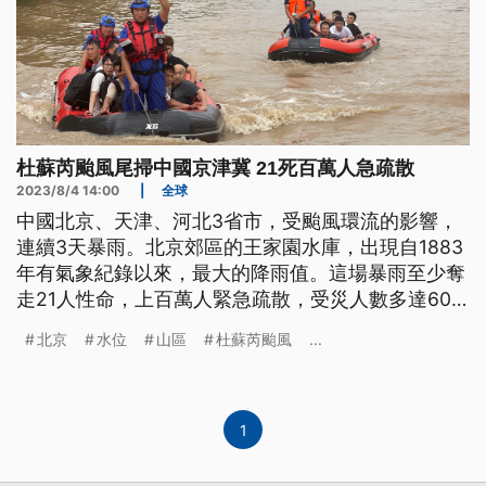
杜蘇芮颱風尾掃中國京津冀 21死百萬人急疏散
2023/8/4 14:00
|
全球
中國北京、天津、河北3省市，受颱風環流的影響，
連續3天暴雨。北京郊區的王家園水庫，出現自1883
年有氣象紀錄以來，最大的降雨值。這場暴雨至少奪
走21人性命，上百萬人緊急疏散，受災人數多達60
萬人。另外，從內蒙、寧夏、新疆出發的3輛鐵路列
北京
水位
山區
杜蘇芮颱風
...
車，因暴雨坍方，受困山區兩天兩夜，4天後才安全
抵達北京。
1