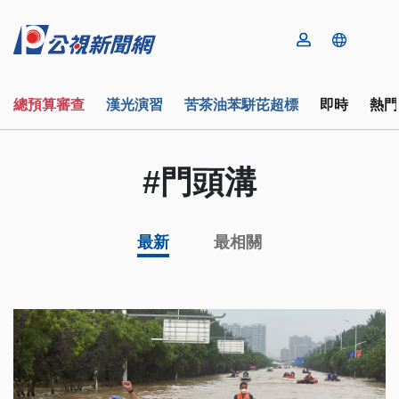
總預算審查
漢光演習
苦茶油苯駢芘超標
即時
熱門
#門頭溝
最新
最相關