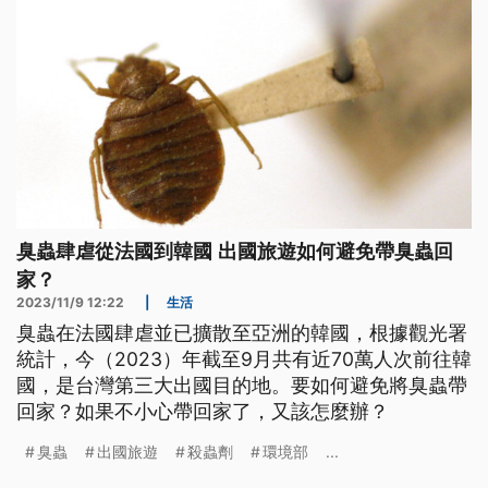
臭蟲肆虐從法國到韓國 出國旅遊如何避免帶臭蟲回
家？
2023/11/9 12:22
|
生活
臭蟲在法國肆虐並已擴散至亞洲的韓國，根據觀光署
統計，今（2023）年截至9月共有近70萬人次前往韓
國，是台灣第三大出國目的地。要如何避免將臭蟲帶
回家？如果不小心帶回家了，又該怎麼辦？
臭蟲
出國旅遊
殺蟲劑
環境部
...