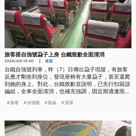
旅客搭自強號蝨子上身 台鐵致歉全面清消
2026/4/8 19:40
|
生活
台鐵自強號列車，昨（7）日傳出蝨子現蹤，有旅客
反應才剛坐到座位，發現座椅有大量蝨子，甚至還爬
到她的身上。對此，台鐵致歉並說明，已先行扣留該
編組，全車全面清消，也補充強調，因近期適逢雨
季，在每年的4至7月都會再增加深層清潔。
旅客
自強號
除蟲
清潔