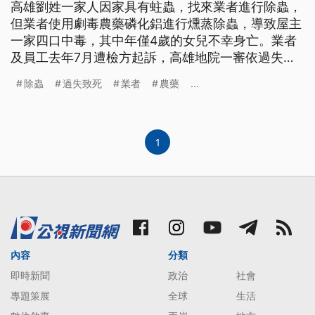
高雄劉姓一家人因家具有蛀蟲，找來業者進行除蟲，
但業者使用劇毒農藥磷化鋁進行燻蒸除蟲，導致屋主
一家四口中毒，其中年僅4歲的女兒不幸身亡。業者
及員工去年7月遭檢方起訴，高雄地院一審依過失致
死罪判業者2年有期徒刑。
除蟲
過失致死
業者
農藥
...
1
內容
分類
即時新聞
政治
社會
專題策展
全球
生活