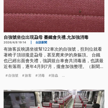
自強號坐位出現蝨母 臺鐵會失禮.允加強消毒
2026/4/8 19:14
|
台語新聞
有旅客反映講坐彼幫122車次的自強號，拄到位就看
著椅子頂頭攏是蝨母，甚至爬來伊的身軀頂。 台鐵
也已經出面會失禮，強調規台車會共消毒過，也講最
近有落雨，逐年4月到7月，攏會加強整理。（新聞標
題、導言為台語文）
自強號
旅客
消毒
除蟲
...