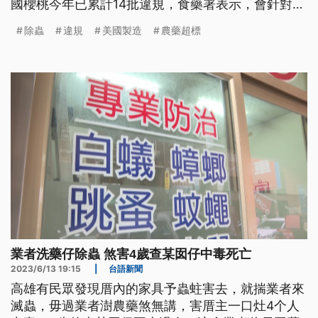
國櫻桃今年已累計14批違規，食藥署表示，會針對違
規率較高的3家美國製造廠，採100%逐批查驗。
除蟲
違規
美國製造
農藥超標
業者洗藥仔除蟲 煞害4歲查某囡仔中毒死亡
2023/6/13 19:15
|
台語新聞
高雄有民眾發現厝內的家具予蟲蛀害去，就揣業者來
滅蟲，毋過業者澍農藥煞無講，害厝主一口灶4个人