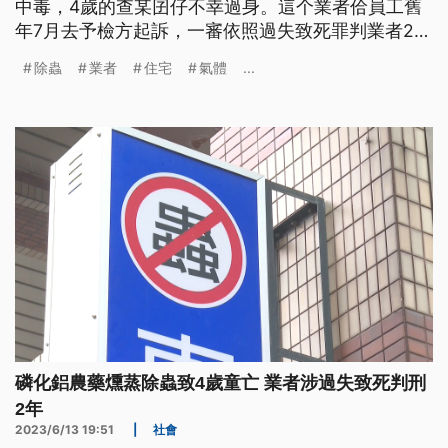
中毒，4歲的查某囝仔不幸過身。這个業者佮員工舊
年7月去予檢方起訴，一審依照過失致死罪判業者2年
有期徒刑。（這條新聞標題、前言是臺語文。）
除蟲
業者
住宅
氣體
...
磷化鋁農藥燻蒸除蟲致4歲童亡 業者涉過失致死判刑
2年
2023/6/13 19:51
|
社會