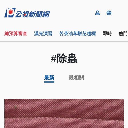
總預算審查
漢光演習
苦茶油苯駢芘超標
即時
熱門
#除蟲
最新
最相關