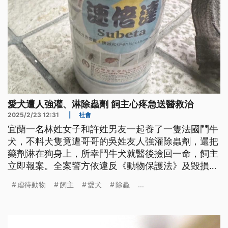
愛犬遭人強灌、淋除蟲劑 飼主心疼急送醫救治
2025/2/23 12:31
|
社會
宜蘭一名林姓女子和許姓男友一起養了一隻法國鬥牛
犬，不料犬隻竟遭哥哥的吳姓友人強灌除蟲劑，還把
藥劑淋在狗身上，所幸鬥牛犬就醫後撿回一命，飼主
立即報案。全案警方依違反《動物保護法》及毀損罪
函送地檢署偵辦；動植物防疫所表示，如果虐待動物
虐待動物
飼主
愛犬
除蟲
...
致死，依《動保法》最高可處2年以下有期徒刑。