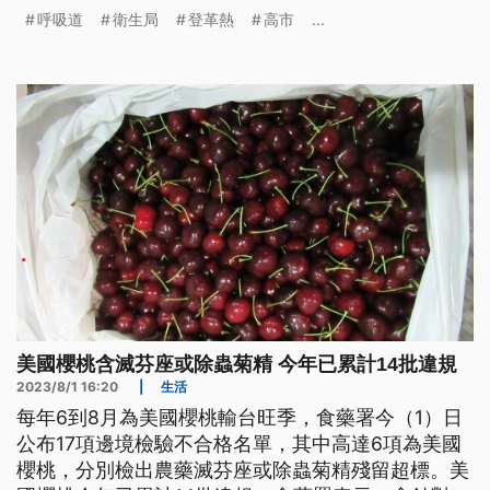
用藥劑都是合格、低毒性的環境用藥，沒有加大劑
呼吸道
衛生局
登革熱
高市
...
量。
美國櫻桃含滅芬座或除蟲菊精 今年已累計14批違規
2023/8/1 16:20
|
生活
每年6到8月為美國櫻桃輸台旺季，食藥署今（1）日
公布17項邊境檢驗不合格名單，其中高達6項為美國
櫻桃，分別檢出農藥滅芬座或除蟲菊精殘留超標。美