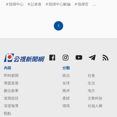
指揮官陳時中則重返記者會指出感觸很深，呼籲未來
指揮中心
記者會
指揮中心解編
指揮官
...
對環境保護要更努力，讓病毒減少對人類的危害。
1
內容
分類
即時新聞
政治
社會
專題策展
全球
生活
數位敘事
兩岸
地方
當期節目
產經
文教科技
深度報導
環境
社福人權
觀點