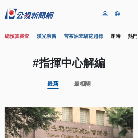
總預算審查
漢光演習
苦茶油苯駢芘超標
即時
熱門
#指揮中心解編
最新
最相關