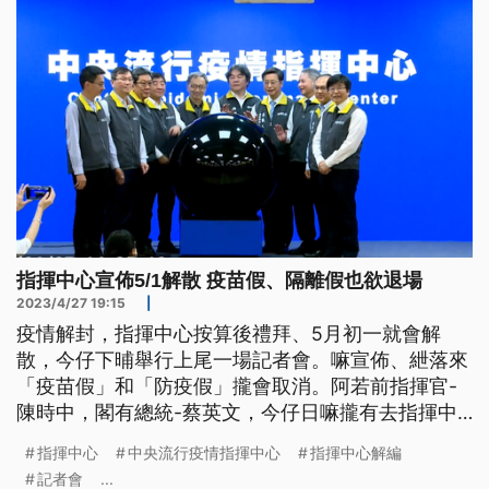
指揮中心宣佈5/1解散 疫苗假、隔離假也欲退場
2023/4/27 19:15
|
疫情解封，指揮中心按算後禮拜、5月初一就會解
散，今仔下晡舉行上尾一場記者會。嘛宣佈、紲落來
「疫苗假」和「防疫假」攏會取消。阿若前指揮官-
陳時中，閣有總統-蔡英文，今仔日嘛攏有去指揮中
心慰問。
指揮中心
中央流行疫情指揮中心
指揮中心解編
記者會
...