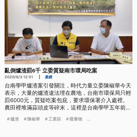
亂倒爐渣罰6千 立委質疑南市環局吃案
2020/9/3 12:51
|
產經
台南學甲爐渣案引發關注，時代力量立委陳椒華今天
表示，大量的爐渣違法埋在農地，台南市環保局只輕
罰6000元，質疑吃案包庇，要求環保署介入處裡。
農田裡堆滿蒜頭皮等碎末，這裡是台南學甲五年前，
遭非法掩埋爐渣的地點，當時有40萬噸的爐渣全被違
爐渣
陳椒華
工業區
廢棄物
...
法填埋，還一度造成4萬噸重金屬鉻米差點流入市
面，而台南環保局開罰涉案公司「明祥馨」6000
元，立委陳椒華3日召開記者會痛批環保局吃案包