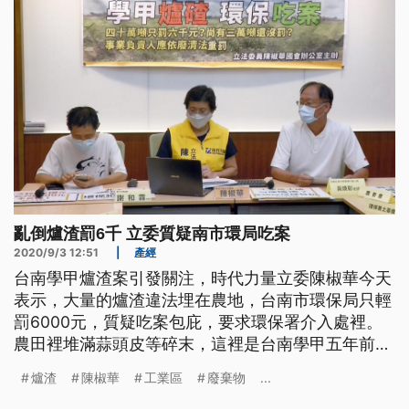
庇，要求再次開挖遭填爐渣的土地
亂倒爐渣罰6千 立委質疑南市環局吃案
2020/9/3 12:51
|
產經
台南學甲爐渣案引發關注，時代力量立委陳椒華今天
表示，大量的爐渣違法埋在農地，台南市環保局只輕
罰6000元，質疑吃案包庇，要求環保署介入處裡。
農田裡堆滿蒜頭皮等碎末，這裡是台南學甲五年前，
遭非法掩埋爐渣的地點，當時有40萬噸的爐渣全被違
爐渣
陳椒華
工業區
廢棄物
...
法填埋，還一度造成4萬噸重金屬鉻米差點流入市