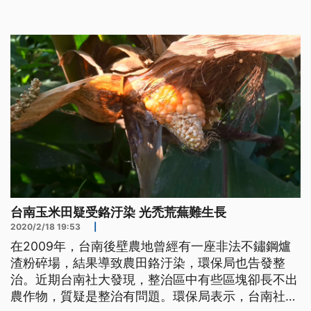
社大人員進田裡查看，好多塊農地的作物生長分布和
土壤有關，土越白，越無法生長。台南社大環境行動
小組召集人黃煥彰說明：「有些地方是呈現白色的，
那其實白色就是表示，表土上有很
台南玉米田疑受鉻汙染 光禿荒蕪難生長
2020/2/18 19:53
|
在2009年，台南後壁農地曾經有一座非法不鏽鋼爐
渣粉碎場，結果導致農田鉻汙染，環保局也告發整
治。近期台南社大發現，整治區中有些區塊卻長不出
農作物，質疑是整治有問題。環保局表示，台南社大