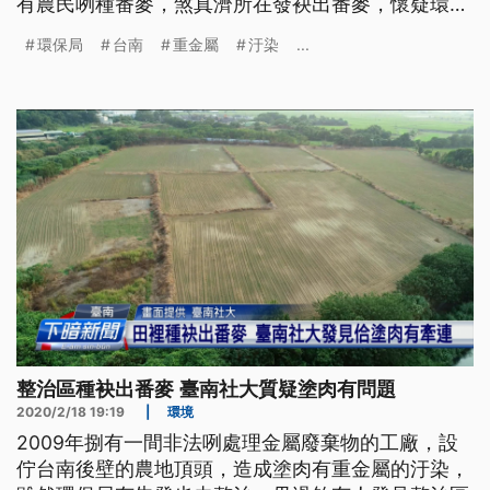
有農民咧種番麥，煞真濟所在發袂出番麥，懷疑環保
局無整治好勢，環保局去看，才發見毋是民眾所講的
環保局
台南
重金屬
汙染
...
彼搭，恐驚閣有別位受著汙染矣。 空拍機飛過玉米
田，田邊這裡作物長不出來，田中央也禿了一片，台
南社大人員進田裡查看，好多塊農地的作物生長分布
和土壤有關，土越白，越無法生
整治區種袂出番麥 臺南社大質疑塗肉有問題
2020/2/18 19:19
|
環境
2009年捌有一間非法咧處理金屬廢棄物的工廠，設
佇台南後壁的農地頂頭，造成塗肉有重金屬的汙染，