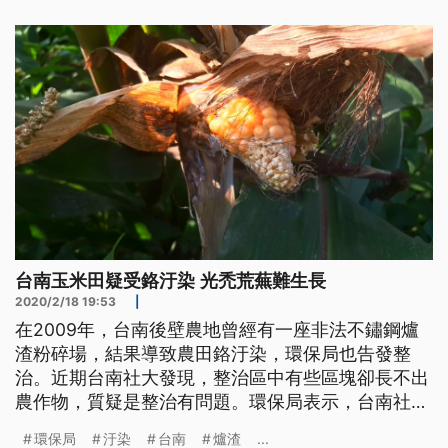
面，而台南環保局開罰涉案公司「明祥馨」6000
元，立委陳椒華3日召開記者會痛批環保局吃案包
庇，要求再次開挖遭填爐渣的土地
台南玉米田疑受鉻汙染 光禿荒蕪難生長
2020/2/18 19:53
|
在2009年，台南後壁農地曾經有一座非法不鏽鋼爐
渣粉碎場，結果導致農田鉻汙染，環保局也告發整
治。近期台南社大發現，整治區中有些區塊卻長不出
農作物，質疑是整治有問題。環保局表示，台南社大
所發現的地目不同，有可能是新的汙染地點。 台南
環保局
汙染
台南
爐渣
...