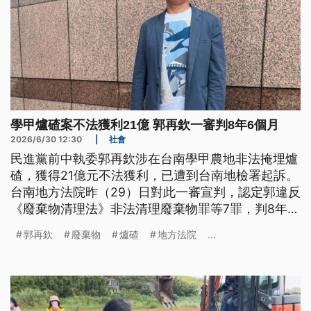
學甲爐碴案不法獲利21億 郭再欽一審判8年6個月
2026/6/30 12:30
|
社會
民進黨前中執委郭再欽涉在台南學甲農地非法掩埋爐
碴，獲得21億元不法獲利，已遭到台南地檢署起訴。
台南地方法院昨（29）日對此一審宣判，認定郭違反
《廢棄物清理法》非法清理廢棄物罪等7罪，判8年6
個月有期徒刑；另犯逃漏稅等罪被判2年2個月，此部
郭再欽
廢棄物
爐碴
地方法院
...
分得易科罰金。全案可上訴。