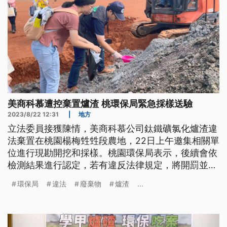
美商科慕遭控棄置爐渣 桃環保局緊急採樣送驗
2023/8/22 12:31
|
地方
立法委員接獲陳情，美商科慕公司鈦鐵礦氯化爐渣違
法棄置在桃園楊梅甡甡段農地，22日上午邀集相關單
位進行現勘開挖和採樣。桃園環保局表示，後續會依
檢測結果進行認定，若有違反法律規定，將開罰並移
送法辦。科慕回應將等結果出爐，會配合調查。
環保局
違法
廢棄物
爐渣
...