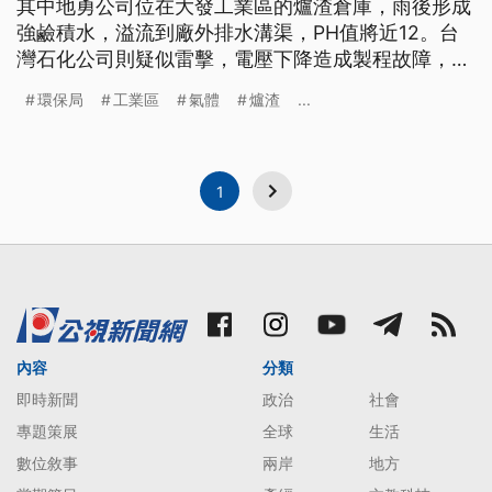
其中地勇公司位在大發工業區的爐渣倉庫，雨後形成
強鹼積水，溢流到廠外排水溝渠，PH值將近12。台
灣石化公司則疑似雷擊，電壓下降造成製程故障，把
不合格氣體、引至燃燒塔燒掉。 大雨中，高雄環保
環保局
工業區
氣體
爐渣
...
局稽查人員開車趕往林園工業區上空的這一團火光，
發現台灣石化公司的燃燒塔，正異常燃燒氣體。 高
分貝的氣體噴射和燃燒，雖然只持續不到50分鐘，但
已經違反空汙法，環保局予以開
1
內容
分類
即時新聞
政治
社會
專題策展
全球
生活
數位敘事
兩岸
地方