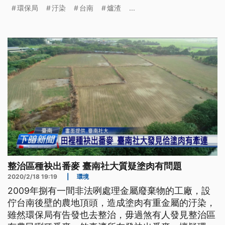
所發現的地目不同，有可能是新的汙染地點。 台南
環保局
汙染
台南
爐渣
...
社大人員進田裡查看，好多塊農地的作物生長分布和
土壤有關，土越白，越無法生長。台南社大環境行動
小組召集人黃煥彰說明：「有些地方是呈現白色的，
那其實白色就是表示，表土上有很
整治區種袂出番麥 臺南社大質疑塗肉有問題
2020/2/18 19:19
|
環境
2009年捌有一間非法咧處理金屬廢棄物的工廠，設
佇台南後壁的農地頂頭，造成塗肉有重金屬的汙染，
雖然環保局有告發也去整治，毋過煞有人發見整治區