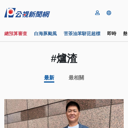
總預算審查
白海豚颱風
苦茶油苯駢芘超標
即時
熱
#爐渣
最新
最相關