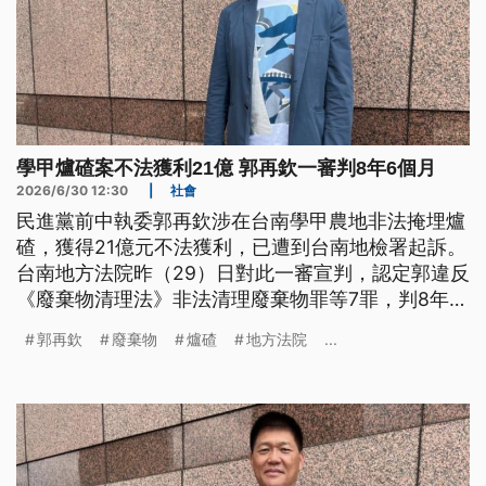
學甲爐碴案不法獲利21億 郭再欽一審判8年6個月
2026/6/30 12:30
|
社會
民進黨前中執委郭再欽涉在台南學甲農地非法掩埋爐
碴，獲得21億元不法獲利，已遭到台南地檢署起訴。
台南地方法院昨（29）日對此一審宣判，認定郭違反
《廢棄物清理法》非法清理廢棄物罪等7罪，判8年6
個月有期徒刑；另犯逃漏稅等罪被判2年2個月，此部
郭再欽
廢棄物
爐碴
地方法院
...
分得易科罰金。全案可上訴。