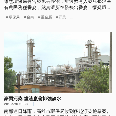
雖然環保局有告發也去整治，毋過煞有人發見整治區
有農民咧種番麥，煞真濟所在發袂出番麥，懷疑環保
局無整治好勢，環保局去看，才發見毋是民眾所講的
環保局
台南
重金屬
汙染
...
彼搭，恐驚閣有別位受著汙染矣。 空拍機飛過玉米
田，田邊這裡作物長不出來，田中央也禿了一片，台
南社大人員進田裡查看，好多塊農地的作物生長分布
和土壤有關，土越白，越無法生
豪雨污染 爐渣廠偷排強鹼水
2018/7/6 19:38
|
南部連日降雨，高雄市環保局收到多起汙染檢舉案。