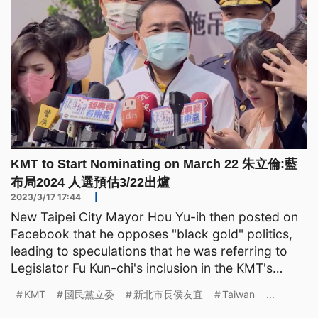
KMT to Start Nominating on March 22 朱立倫:藍
布局2024 人選預估3/22出爐
2023/3/17 17:44
|
New Taipei City Mayor Hou Yu-ih then posted on
Facebook that he opposes "black gold" politics,
leading to speculations that he was referring to
Legislator Fu Kun-chi's inclusion in the KMT's
election
KMT
國民黨立委
新北市長侯友宜
Taiwan
...