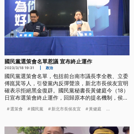
國民黨選策會名單惹議 宣布終止運作
2023/3/18 19:31
|
政治
國民黨選策會名單，包括前台南市議長李全教、立委
傅崑萁等人，引發黨內反彈聲浪，新北市長侯友宜明
確表示拒絕黑金復辟。國民黨秘書長黃健庭今（18）
日宣布選策會終止運作，回歸原本的提名機制，侯友
宜回應，與黨主席朱立倫對反黑金都有共識。
選策會
國民黨
新北市長侯友宜
黃健庭
...