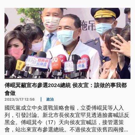
傅崐萁籲宣布參選2024總統 侯友宜：該做的事我都
會做
2023/3/17 12:56
|
政治
國民黨成立中央選戰策略會報，立委傅崐萁等人入
列，引發討論。新北市長侯友宜罕見透過臉書喊話反
黑金。傅崐萁今（17）天向侯友宜喊話，接管選策
會，站出來宣布參選總統。不過侯友宜依舊四兩撥千