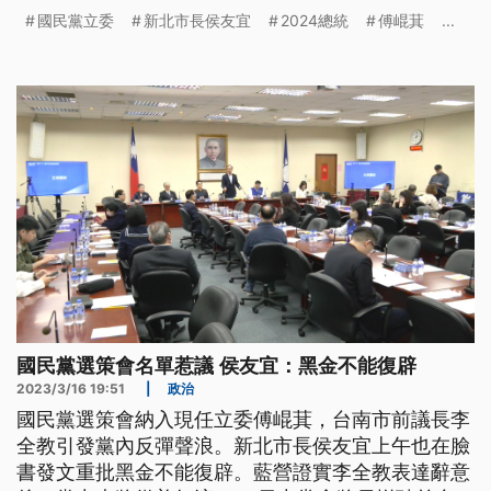
金，不做正面回應。國民黨主席朱立倫表示，真正負
國民黨立委
新北市長侯友宜
2024總統
傅崐萁
...
責立委提名決策的是中央提名委員會，預計下週三22
日中常會通過，一定會提名清白的候選人。
國民黨選策會名單惹議 侯友宜：黑金不能復辟
2023/3/16 19:51
|
政治
國民黨選策會納入現任立委傅崐萁，台南市前議長李
全教引發黨內反彈聲浪。新北市長侯友宜上午也在臉
書發文重批黑金不能復辟。藍營證實李全教表達辭意