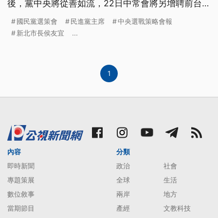
後，黨中央將從善如流，22日中常會將另增聘前台南
市議員謝龍介及前屏東縣立委蘇清泉。
國民黨選策會
民進黨主席
中央選戰策略會報
新北市長侯友宜
...
1
內容
分類
即時新聞
政治
社會
專題策展
全球
生活
數位敘事
兩岸
地方
當期節目
產經
文教科技