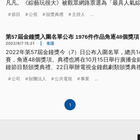
凡凡。《綜藝玩很大》被觀眾網路票選為「最具人氣
人獎由《婚禮歌手》黃子佼、LuLu黃路梓茵奪下，綜
節目
公視
頒獎典禮
主持人
...
代》。
第57屆金鐘獎入圍名單公布 1976件作品角逐48個獎
2022/9/7 15:21
|
生活
2022年第57屆金鐘獎今（7）日公布入圍名單，總共1
賽，角逐48個獎項。典禮也將在10月15日舉行廣播金
鐘節目類頒獎典禮、22日舉辦電視金鐘戲劇類頒獎典
成記2（參賽單位：中華電視股份有限公司／影響原創
公司
財團法人
公共電視
事業
...
製作有限公司、製作單位：中華電視股份有限公司／
戲電影製作有限公
1