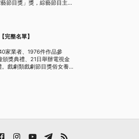
綜藝節目獎」獎，綜藝節目主持
藝節目獎則是《大嘻哈時
項【完整名單】
40家業者、1976件作品參
鐘頒獎典禮、21日舉辦電視金
禮。戲劇類戲劇節目獎俗女養
影視股份有限公司／百戲電影
影響原創影視股份有限公司／百