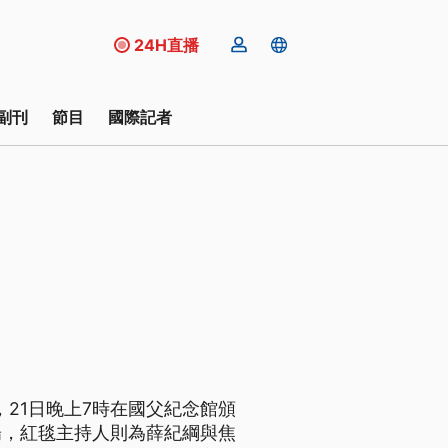
24H直播
副刊
節目
國際記者
，21日晚上7時在國父紀念館頒
陽，紅毯主持人則為薛紀綱與焦