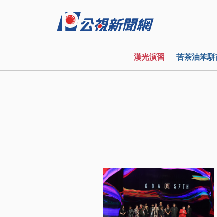
漢光演習
苦茶油苯駢