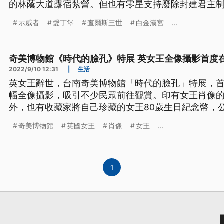
的林蔭大道露宿紮營。但也有零星支持廢除封建君主
警方逮捕。世襲君主到了21世紀還合不合時宜，預料
示威者
愛丁堡
查爾斯三世
白金漢宮
...
爭辯將會擴大。
奇美博物館《時代的臉孔》特展 英女王全像攝影首度
2022/9/10 12:31
|
生活
英女王辭世，台南奇美博物館「時代的臉孔」特展，
幅全像攝影，吸引不少民眾前往觀賞。印有女王肖像
外，也有收藏家將自己珍藏的女王80歲生日紀念幣，
奇美博物館
英國女王
肖像
女王
...
1