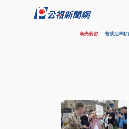
漢光演習
苦茶油苯駢