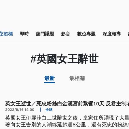
芘超標
即時
熱門議題
影音
數位專題
深度報導
#英國女王辭世
最新
最相關
英女王逝世／死忠粉絲白金漢宮前紮營10天 反君主制
2022/9/16 14:00
|
全球
英國女王伊麗莎白二世辭世之後，皇家住所湧現了大
著向女王告別的人潮綿延超過8公里，還有死忠的粉絲