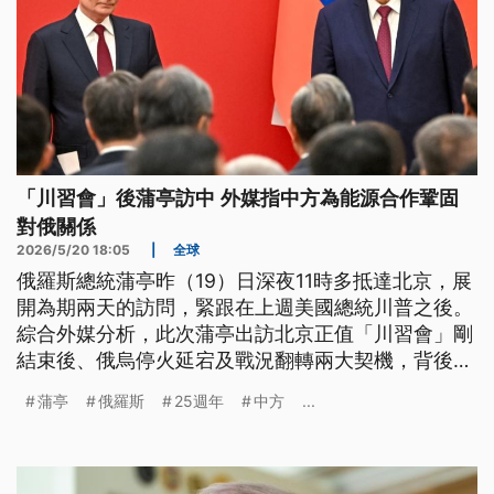
「川習會」後蒲亭訪中 外媒指中方為能源合作鞏固
對俄關係
2026/5/20 18:05
|
全球
俄羅斯總統蒲亭昨（19）日深夜11時多抵達北京，展
開為期兩天的訪問，緊跟在上週美國總統川普之後。
綜合外媒分析，此次蒲亭出訪北京正值「川習會」剛
結束後、俄烏停火延宕及戰況翻轉兩大契機，背後有
著策略性的外交及經濟誘因。
蒲亭
俄羅斯
25週年
中方
...