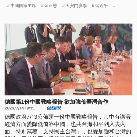
羅斯和北韓三方領袖同框，被視為對川普政權的強硬
中國國家主席
金正恩
天安門廣場
習近平
...
表態。
德國第1份中國戰略報告 欲加強佮臺灣合作
2023/7/14 19:15
|
台語新聞
德國政府7/13公佈頭一份中國戰略報告，其中有講著
經濟方面愛降低倚靠中國，也共台海和平列入去內
面。特別寫著「支持民主台灣」，也愛加強和台灣的