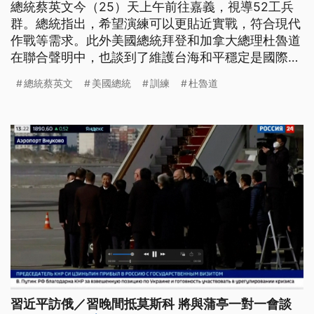
總統蔡英文今（25）天上午前往嘉義，視導52工兵
群。總統指出，希望演練可以更貼近實戰，符合現代
作戰等需求。此外美國總統拜登和加拿大總理杜魯道
在聯合聲明中，也談到了維護台海和平穩定是國際安
全和繁榮的重點要素，鼓勵要和平解決兩岸問題。
總統蔡英文
美國總統
訓練
杜魯道
習近平訪俄／習晚間抵莫斯科 將與蒲亭一對一會談