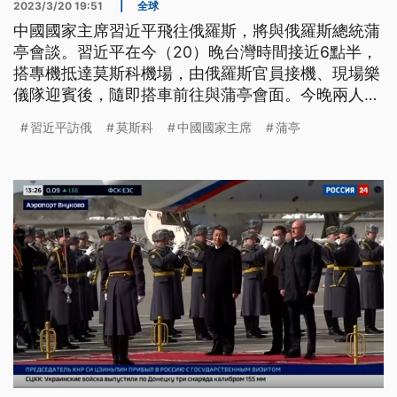
2023/3/20 19:51
|
全球
中國國家主席習近平飛往俄羅斯，將與俄羅斯總統蒲
亭會談。習近平在今（20）晚台灣時間接近6點半，
搭專機抵達莫斯科機場，由俄羅斯官員接機、現場樂
儀隊迎賓後，隨即搭車前往與蒲亭會面。今晚兩人將
會先進行第1次一對一會晤，預計也將共進晚餐。俄
習近平訪俄
莫斯科
中國國家主席
蒲亭
媒塔斯社報導，習近平下機後表示，會與蒲亭就雙邊
關係，跟共同關心的國際、地區問題，深入交換意
見，全力發展中俄關係。預計明天將有會見儀式、簽
署文件跟國宴等行程。