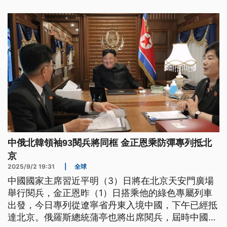
中俄北韓領袖93閱兵將同框 金正恩乘防彈專列抵北
京
2025/9/2 19:31
|
全球
中國國家主席習近平明（3）日將在北京天安門廣場
舉行閱兵，金正恩昨（1）日搭乘他的綠色專屬列車
出發，今日專列從遼寧省丹東入境中國，下午已經抵
達北京。俄羅斯總統蒲亭也將出席閱兵，屆時中國俄