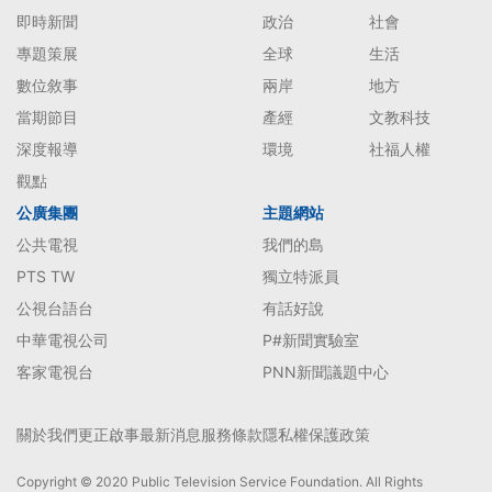
即時新聞
政治
社會
專題策展
全球
生活
數位敘事
兩岸
地方
當期節目
產經
文教科技
深度報導
環境
社福人權
觀點
公廣集團
主題網站
公共電視
我們的島
PTS TW
獨立特派員
公視台語台
有話好說
中華電視公司
P#新聞實驗室
客家電視台
PNN新聞議題中心
關於我們
更正啟事
最新消息
服務條款
隱私權保護政策
Copyright © 2020 Public Television Service Foundation. All Rights