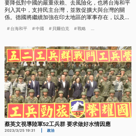
要降低對中國的嚴重依賴、去風險化，也將台海和平
列入其中，支持民主台灣，並敦促擴大與台灣的關
係。德國將繼續加強在印太地區的軍事存在，以及夥
伴合作關係。
台海和平
中國
貝爾伯克
戰略
...
蔡英文視導陸軍52工兵群 要求做好水情因應
2023/3/25 19:31
|
政治