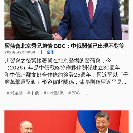
習蒲會北京秀兄弟情 BBC：中俄關係已出現不對等
2026/5/22 14:09
|
全球
川習會之後緊接著就在北京登場的習蒲會，今
（2026）年是中俄戰略協作夥伴關係建立30週年，
和中俄睦鄰友好合作條約簽署25週年，習近平以「千
磨萬擊還堅勁」形容彼此關係，蒲亭則稱習近平是
「親愛的朋友」。儘管習近平強調兩國是無上限的夥
俄羅斯
中俄
中俄關係
BBC
...
伴關係，但簽署的40項合作協議裡，俄方最關切的西
伯利亞力量2號天然氣管線計劃案並沒包含在內。