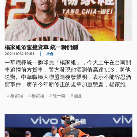
楊家維酒駕撞貨車 統一獅開鍘
2021/10/4 19:51
|
社會
中華職棒統一獅球員「楊家維」，今天上午在台南開
車追撞前方貨車，警方發現他酒測值高達1.03，將他
送辦。中華職棒大聯盟隨後發聲明，表示不能容忍酒
駕事件，將依今年新修正的規章加重懲處，楊家維最
重可能被開除，不過，球隊則是直接開除楊家維。而
楊家維
楊家維
統一獅
酒測
...
屏東也有消防隊員酒駕被逮，除了拒測被開了18萬元
罰單外，還被記兩小過。