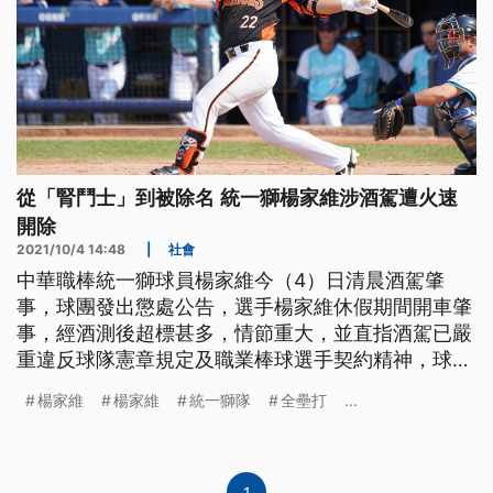
從「腎鬥士」到被除名 統一獅楊家維涉酒駕遭火速
開除
2021/10/4 14:48
|
社會
中華職棒統一獅球員楊家維今（4）日清晨酒駕肇
事，球團發出懲處公告，選手楊家維休假期間開車肇
事，經酒測後超標甚多，情節重大，並直指酒駕已嚴
重違反球隊憲章規定及職業棒球選手契約精神，球團
將予以開除。
楊家維
楊家維
統一獅隊
全壘打
...
1