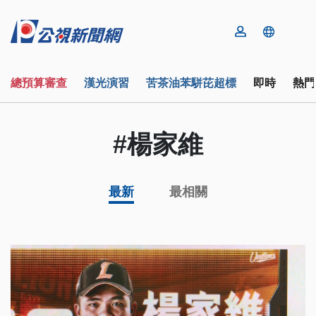
總預算審查
漢光演習
苦茶油苯駢芘超標
即時
熱門
#楊家維
最新
最相關