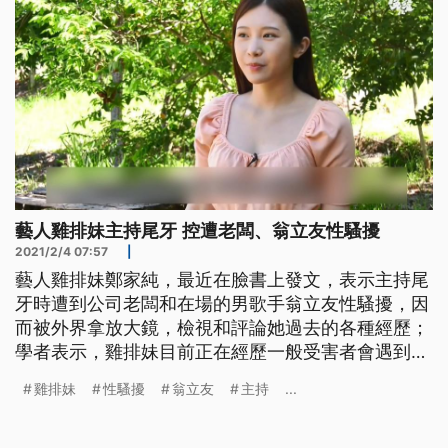
藝人雞排妹主持尾牙 控遭老闆、翁立友性騷擾
2021/2/4 07:57
|
藝人雞排妹鄭家純，最近在臉書上發文，表示主持尾
牙時遭到公司老闆和在場的男歌手翁立友性騷擾，因
而被外界拿放大鏡，檢視和評論她過去的各種經歷；
學者表示，雞排妹目前正在經歷一般受害者會遇到的
最大難關，也因此面對性騷擾，被害者往往不容易勇
雞排妹
性騷擾
翁立友
主持
...
敢。 藝人雞排妹鄭家純在網路上指控，在主持尾牙
活動的時候，遭到公司老闆和歌手翁立友性騷擾。雞
排妹表示，公司老闆在喝了酒之後，說出許多不禮貌