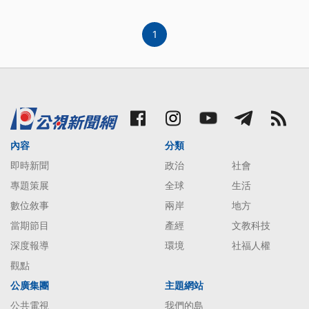
FREDDY，更上台分析、簽服貿，將大大影響台灣影
視產業！ ==閃靈樂團主唱 Fre
1
內容
分類
即時新聞
政治
社會
專題策展
全球
生活
數位敘事
兩岸
地方
當期節目
產經
文教科技
深度報導
環境
社福人權
觀點
公廣集團
主題網站
公共電視
我們的島