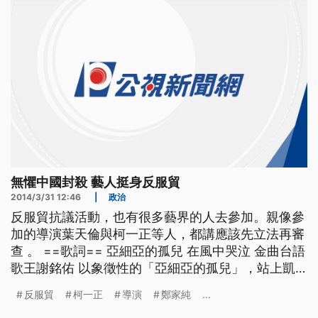
的言論。 包括「妳單身喔，雖然
無懼中國封殺 藝人挺身反服貿
2014/3/31 12:46
|
政治
反服貿抗議活動，也有很多藝界的人去參加。親像參
加的導演葉天倫與柯一正等人，都講應該先立法再審
查 。 ==歌詞== 亞細亞的孤兒 在風中哭泣 金曲台語
歌王謝銘佑 以象徵性的「亞細亞的孤兒」，站上凱
道主舞台 用歌聲聲援反服貿， 不怕遭到大陸封殺，
反服貿
柯一正
導演
鄭家純
...
大聲唱出心聲！ 同樣也是歌手，閃靈樂團主唱