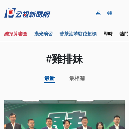
總預算審查
漢光演習
苦茶油苯駢芘超標
即時
熱門
#雞排妹
最新
最相關