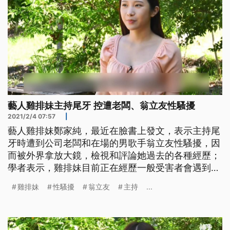
藝人雞排妹主持尾牙 控遭老闆、翁立友性騷擾
2021/2/4 07:57
|
藝人雞排妹鄭家純，最近在臉書上發文，表示主持尾
牙時遭到公司老闆和在場的男歌手翁立友性騷擾，因
而被外界拿放大鏡，檢視和評論她過去的各種經歷；
學者表示，雞排妹目前正在經歷一般受害者會遇到的
最大難關，也因此面對性騷擾，被害者往往不容易勇
雞排妹
性騷擾
翁立友
主持
...
敢。 藝人雞排妹鄭家純在網路上指控，在主持尾牙
活動的時候，遭到公司老闆和歌手翁立友性騷擾。雞
排妹表示，公司老闆在喝了酒之後，說出許多不禮貌
的言論。 包括「妳單身喔，雖然