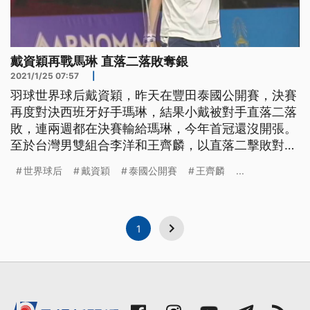
戴資穎再戰馬琳 直落二落敗奪銀
2021/1/25 07:57
|
羽球世界球后戴資穎，昨天在豐田泰國公開賽，決賽
再度對決西班牙好手瑪琳，結果小戴被對手直落二落
敗，連兩週都在決賽輸給瑪琳，今年首冠還沒開張。
至於台灣男雙組合李洋和王齊麟，以直落二擊敗對手
封王，連兩週在頂級賽事奪冠。 小戴以19比21丟掉
世界球后
戴資穎
泰國公開賽
王齊麟
...
首局，面對狀況絕佳的西班牙好手瑪琳，小戴雖然提
升攻擊速度，還是只能在後苦苦追趕，甚至化解4個
對手的冠軍點。這一分雙方來回高達35拍，最後小戴
回球出界，吞下敗仗。 世界
1