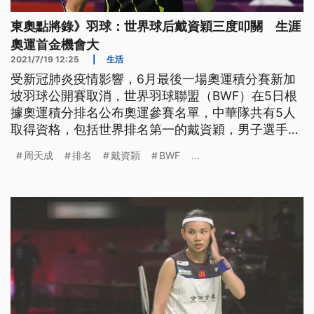
東奧點將錄》羽球：世界球后戴資穎三度叩關 生涯
奧運首金機會大
2021/7/19 12:25
|
生活
受新冠肺炎疫情影響，6月最後一場奧運積分賽新加
坡羽球公開賽取消，世界羽球聯盟（BWF）在5日根
據奧運積分排名公布奧運參賽名單，中華隊共有5人
取得資格，包括世界排名第一的戴資穎，男子選手周
天成與王子維，以及男雙組合李洋、王齊麟。
周天成
排名
戴資穎
BWF
...