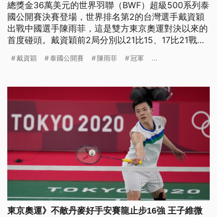
總獎金36萬美元的世界羽聯（BWF）超級500系列泰
國公開賽決賽登場，世界排名第2的台灣選手戴資穎
出戰中國選手陳雨菲，這是雙方東京奧運對決以來的
首度碰頭。戴資穎前2局分別以21比15、17比21戰成
平手，在決勝第3局，戴資穎以21比12擊敗陳雨菲完
戴資穎
泰國公開賽
陳雨菲
冠軍
...
美復仇，奪下泰國公開賽冠軍。
東京奧運》不敵丹麥好手安賽龍止步16強 王子維微