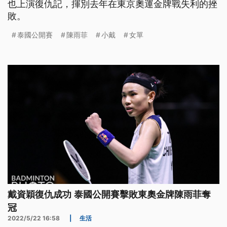
也上演復仇記，揮別去年在東京奧運金牌戰失利的挫
敗。
泰國公開賽
陳雨菲
小戴
女單
戴資穎復仇成功 泰國公開賽擊敗東奧金牌陳雨菲奪
冠
2022/5/22 16:58
|
生活