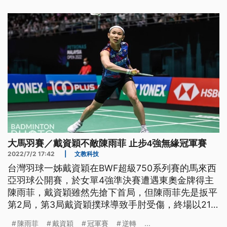
大馬羽賽／戴資穎不敵陳雨菲 止步4強無緣冠軍賽
2022/7/2 17:42
|
文教科技
台灣羽球一姊戴資穎在BWF超級750系列賽的馬來西
亞羽球公開賽，於女單4強準決賽遭遇東奧金牌得主
陳雨菲，戴資穎雖然先搶下首局，但陳雨菲先是扳平
第2局，第3局戴資穎撲球導致手肘受傷，終場以21
比19、13比21、15比21遭逆轉止步4強，無緣明日與
陳雨菲
戴資穎
冠軍賽
逆轉
...