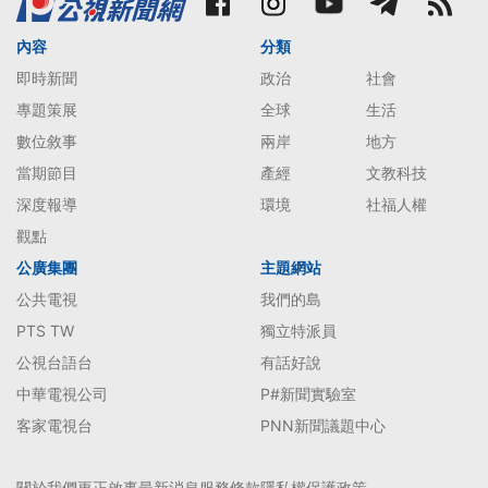
內容
分類
即時新聞
政治
社會
專題策展
全球
生活
數位敘事
兩岸
地方
當期節目
產經
文教科技
深度報導
環境
社福人權
觀點
公廣集團
主題網站
公共電視
我們的島
PTS TW
獨立特派員
公視台語台
有話好說
中華電視公司
P#新聞實驗室
客家電視台
PNN新聞議題中心
關於我們
更正啟事
最新消息
服務條款
隱私權保護政策