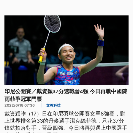
泰國名將依瑟儂（Ratchanok intanon）爭冠。
印尼公開賽／戴資穎37分速戰晉4強 今日再戰中國陳
雨菲爭冠軍門票
2022/6/18 07:36
|
文教科技
戴資穎昨（17）日在印尼羽球公開賽女單8強賽，對
上世界排名第33的丹麥選手潔克絲菲德，只花37分
鐘就拍落對手，晉級四強。今日將再與遇上中國選手