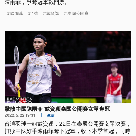
陳雨菲，爭奪冠軍戰門票。
陳雨菲
4強
戴資穎
泰國公開賽
擊敗中國陳雨菲 戴資穎泰國公開賽女單奪冠
2022/5/22 19:31
|
生活
台灣羽球一姐戴資穎，22日在泰國公開賽女單決賽，
打敗中國好手陳雨菲奪下冠軍，收下本季首冠，同時