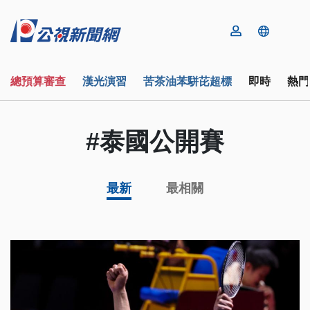
總預算審查
漢光演習
苦茶油苯駢芘超標
即時
熱門
#泰國公開賽
最新
最相關