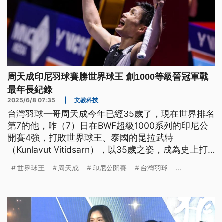
周天成印尼羽球賽勝世界球王 創1000等級晉冠軍戰
最年長紀錄
2025/6/8 07:35
|
文教科技
台灣羽球一哥周天成今年已經35歲了，現在世界排名
第7的他，昨（7）日在BWF超級1000系列的印尼公
開賽4強，打敗世界球王、泰國的昆拉武特
（Kunlavut Vitidsarn），以35歲之姿，成為史上打
進1000等級男單冠軍戰最年長的選手，今日將對決
世界球王
周天成
印尼公開賽
台灣羽球
...
丹麥名將安東森（Anders Antonsen），力拚他生涯
第2座印尼公開賽冠軍。