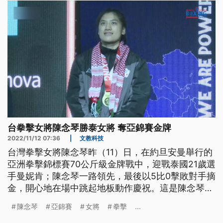
台拳擊女將陳念琴勝泰女將 奪亞錦賽金牌
2022/11/12 07:36
|
文教科技
台灣拳擊女將陳念琴昨（11）日，在約旦安曼舉行的
亞洲拳擊錦標賽70公斤級金牌戰中，迎戰泰國21歲選
手曼妮肯；陳念琴一路領先，最後以5比0擊敗對手摘
金，開心地在場中跳起地板動作慶祝。這是陳念琴在
亞錦賽的生涯首金，總計台灣在本屆亞錦賽，一共摘
陳念琴
亞錦賽
女將
拳擊
...
下1金3銅，合計4面獎牌。